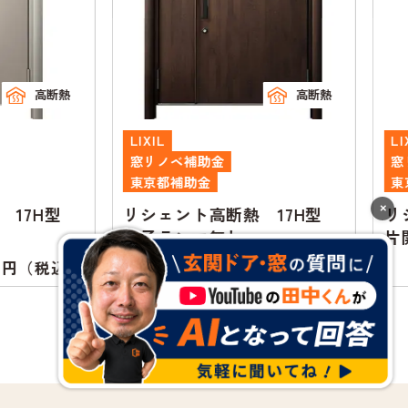
高断熱
高断熱
LIXIL
LIXIL
窓リノベ補助金
窓リノ
東京都補助金
東京都
×
7H型
リシェント高断熱 17H型
リシェ
親子ランマ無し
片開き
590,700
（税込）
円（税込）