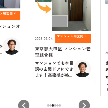
玄関ド
ョンオ
マンション用玄関ド
2026.03.04
ア
東京都大田区
マンション管
2026.0
理組合様
東京
マンションでも木目
理組
調の玄関ドアにでき
ます！高級感が格段
玄関
に違います
マン
上が
から