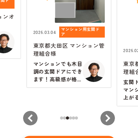
関ド
ョンオ
マンション用玄関ド
2026.03.04
ア
東京都大田区
マンション管
2026.02
理組合様
東京
マンションでも木目
理組
調の玄関ドアにでき
ます！高級感が格段
玄関
に違います
マン
上が
から