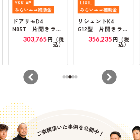
YKK AP
LIXIL
みらいエコ補助金
みらいエコ補助金
ドアリモD4
リシェントK4
N05T 片開きラン
G12型 片開きラン
マ無し
マ無し
303,765
356,235
円（税
円（税
込）
込）