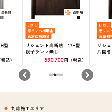
高断熱
高断熱
LIXIL
LIXIL
窓リノベ補助金
窓リノ
東京都補助金
東京都
7H型
リシェント高断熱 17H型
リシェ
親子ランマ無し
片開き
590,700
税込）
円（税込）
対応施工エリア