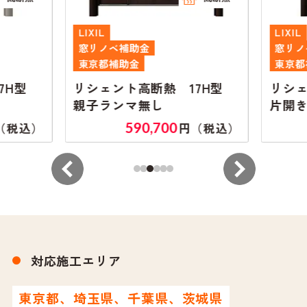
LIXIL
LIXIL
窓リノベ補助金
窓リノ
東京都補助金
東京都
7H型
リシェント高断熱 17H型
リシェ
親子ランマ無し
片開き
590,700
（税込）
円（税込）
対応施工エリア
東京都、埼玉県、千葉県、茨城県