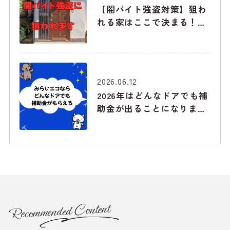
【闇バイト強盗対策】狙わ
れる家はここで決まる！下
見でチェックされる「玄
関・勝手口・窓」の弱点と
最強の防衛術
2026.06.12
2026年はどんなドアでも補
助金が出ることになりまし
た！みらいエコ住宅2026事
業
Recommended Content