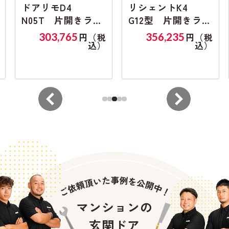
ドアリモD4
リシェントK4
N05T 片開きラン
G12型 片開きラン
マ無し
マ無し
303,765
356,235
円（税
円（税
込）
込）
マンションの
玄関ドア