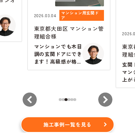
ョンオ
マンション用玄関ド
2026.03.04
ア
東京都大田区
マンション管
2026.0
理組合様
東京
マンションでも木目
理組
調の玄関ドアにでき
ます！高級感が格段
玄関
に違います
マン
上が
から
施工事例一覧を見る