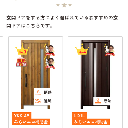
玄関ドアをする方によく選ばれているおすすめの玄
関ドアはこちらです。
3
4
No.
No.
断熱
通風
断熱
YKK AP
LIXIL
みらいエコ補助金
みらいエコ補助金