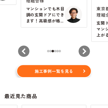
理組合様
東京
マンションでも木目
理組
調の玄関ドアにでき
ます！高級感が格段
玄関
に違います
マン
上が
から
施工事例一覧を見る
最近見た商品