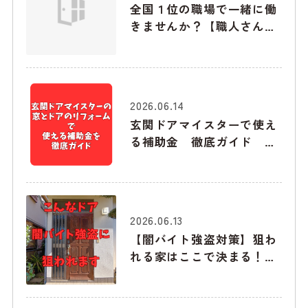
全国１位の職場で一緒に働
きませんか？【職人さん募
集】
2026.06.14
玄関ドアマイスターで使え
る補助金 徹底ガイド
2026年6月版
2026.06.13
【闇バイト強盗対策】狙わ
れる家はここで決まる！下
見でチェックされる「玄
関・勝手口・窓」の弱点と