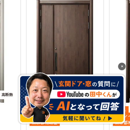
×
高断熱
高断熱
LIXIL
LIXIL
窓リノベ補助金
窓リノ
東京都補助金
東京都