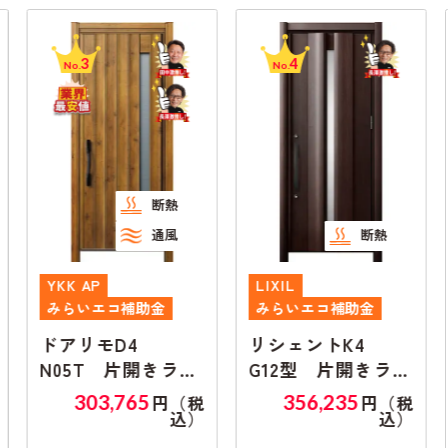
3
4
No.
No.
断熱
通風
断熱
YKK AP
LIXIL
みらいエコ補助金
みらいエコ補助金
ドアリモD4
リシェントK4
N05T 片開きラン
G12型 片開きラン
マ無し
マ無し
303,765
356,235
円（税
円（税
込）
込）