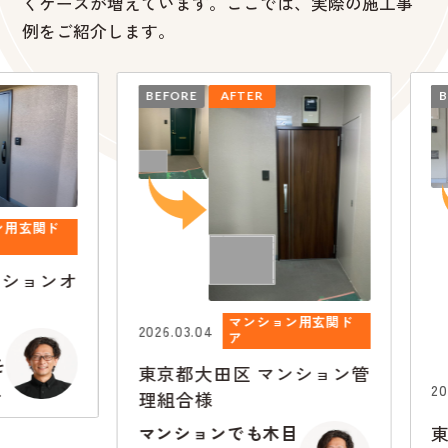
くケースが増えています。ここでは、実際の施工事
例をご紹介します。
BEFORE
AFTER
BEFO
玄関ド
ョンオ
マンション用玄関ド
2026.03.04
ア
東京都大田区
マンション管
2026.0
理組合様
東京
マンションでも木目