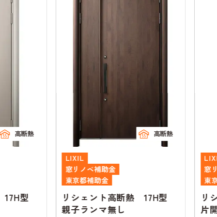
高断熱
高断熱
LIXIL
LIXIL
窓リノベ補助金
窓リノ
東京都補助金
東京都
7H型
リシェント高断熱 17H型
リシェ
親子ランマ無し
片開き