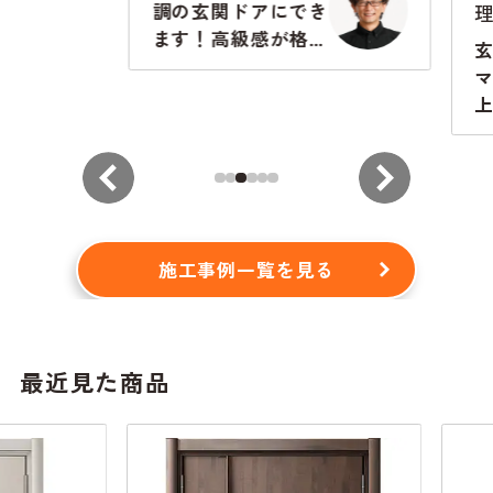
理組
調の玄関ドアにでき
ます！高級感が格段
玄関
に違います
マン
上が
から
施工事例一覧を見る
最近見た商品