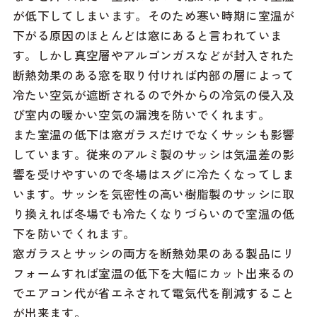
が低下してしまいます。そのため寒い時期に室温が
下がる原因のほとんどは窓にあると言われていま
す。しかし真空層やアルゴンガスなどが封入された
断熱効果のある窓を取り付ければ内部の層によって
冷たい空気が遮断されるので外からの冷気の侵入及
び室内の暖かい空気の漏洩を防いでくれます。
また室温の低下は窓ガラスだけでなくサッシも影響
しています。従来のアルミ製のサッシは気温差の影
響を受けやすいので冬場はスグに冷たくなってしま
います。サッシを気密性の高い樹脂製のサッシに取
り換えれば冬場でも冷たくなりづらいので室温の低
下を防いでくれます。
窓ガラスとサッシの両方を断熱効果のある製品にリ
フォームすれば室温の低下を大幅にカット出来るの
でエアコン代が省エネされて電気代を削減すること
が出来ます。