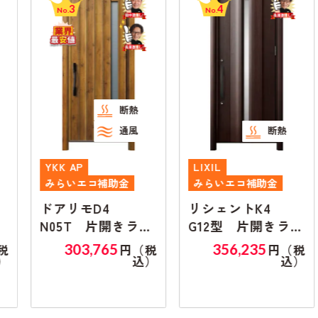
3
4
No.
No.
断熱
通風
断熱
YKK AP
LIXIL
みらいエコ補助金
みらいエコ補助金
ドアリモD4
リシェントK4
N05T 片開きラン
G12型 片開きラン
マ無し
マ無し
303,765
356,235
円（税
円（税
込）
込）