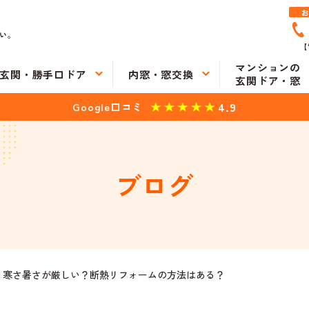
い。
【
マンションの
玄関・勝手口ドア
内窓・窓交換
玄関ドア・窓
4.9
Google口コミ
ブログ
り寒さ暑さが厳しい？断熱リフォームの方法はある？