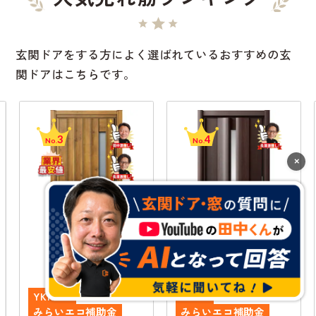
玄関ドアをする方によく選ばれているおすすめの玄
関ドアはこちらです。
3
4
No.
No.
×
断熱
通風
断熱
YKK AP
LIXIL
みらいエコ補助金
みらいエコ補助金