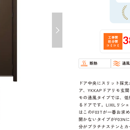
3
工事費
処分費
コミコミ
断熱
通風
ドア中央にスリット採光
ア、YKKAPドアリモ玄関
モの通風タイプでは、低
るドアです。LIXILリ
はこのF03Tが一番お
開かないタイプがF03
分がプラチナステンとカ