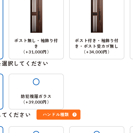
ポスト無し・袖飾り付
ポスト付き・袖飾り付
き
き・ポスト受カゴ無し
（
円）
（
円）
+31,000
+34,000
を選択してください
防犯複層ガラス
（
円）
+39,000
してください
ハンドル種類