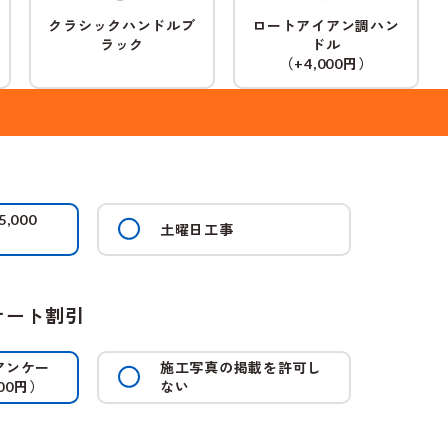
クラシックハンドルブ
ロートアイアン調ハン
ラック
ドル
（
円）
+4,000
5,000
土曜日工事
ケート割引
アンケー
施工写真の掲載を許可し
円）
ない
00