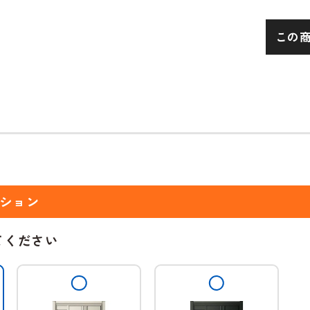
この
ション
てください