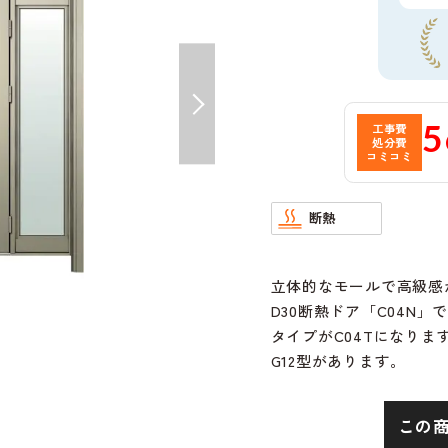
5
工事費
処分費
コミコミ
断熱
立体的なモールで高級感
D30断熱ドア「C04N
タイプがC04Tになりま
G12型があります。
この