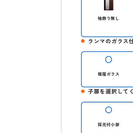
袖飾り無し
ランマのガラス
複層ガラス
子扉を選択して
採光付小扉