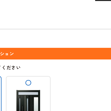
ション
てください