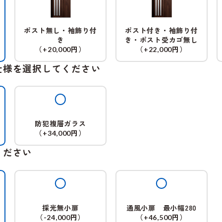
ポスト無し・袖飾り付
ポスト付き・袖飾り付
き
き・ポスト受カゴ無し
（
円）
（
円）
+20,000
+22,000
仕様を選択してください
防犯複層ガラス
（
円）
+34,000
ください
採光無小扉
通風小扉 最小幅280
（
円）
（
円）
-24,000
+46,500