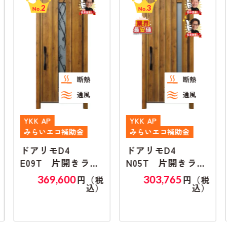
2
3
No.
No.
断熱
断熱
通風
通風
YKK AP
YKK AP
みらいエコ補助金
みらいエコ補助金
ドアリモD4
ドアリモD4
E09T 片開きラン
N05T 片開きラン
マ無し
マ無し
369,600
303,765
円（税
円（税
込）
込）