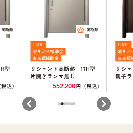
高断熱
高断熱
LIXIL
LIXIL
窓リノベ補助金
窓リノ
東京都補助金
東京都
7H型
リシェント高断熱 17H型
リシェ
片開きランマ無し
親子ラ
552,200
（税込）
円（税込）