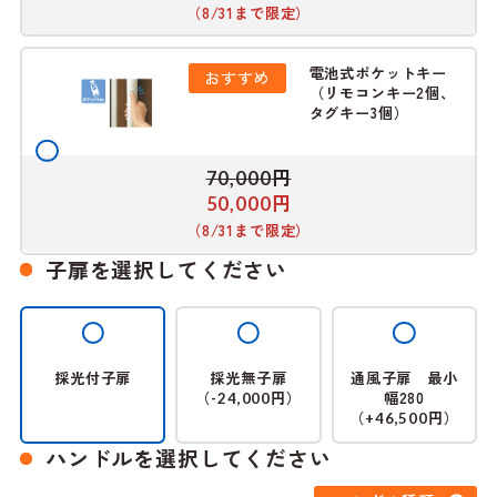
（8/31まで限定）
電池式ポケットキー
おすすめ
（リモコンキー2個、
タグキー3個）
円
70,000
円
50,000
（8/31まで限定）
子扉を選択してください
採光付子扉
採光無子扉
通風子扉 最小
（
円）
幅280
-24,000
（
円）
+46,500
ハンドルを選択してください