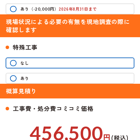
あり
（
円）
2026年8月31日まで
-20,000
現場状況による必要の有無を現地調査の際に
確認します
特殊工事
なし
あり
概算見積り
工事費・処分費コミコミ価格
456,500
円
(税込)