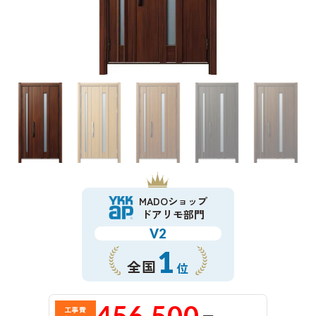
MADOショップ
ドアリモ部門
V2
1
全国
位
456,500
工事費