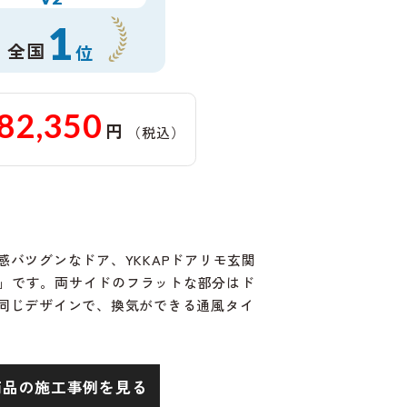
1
全国
位
82,350
円
（税込）
感バツグンなドア、YKKAPドアリモ玄関
9N」です。両サイドのフラットな部分はド
同じデザインで、換気ができる通風タイ
商品の施工事例を見る