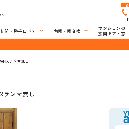
い。
【
マンションの
玄関・勝手口ドア
内窓・窓交換
玄関ドア・窓
袖FIXランマ無し
FIXランマ無し