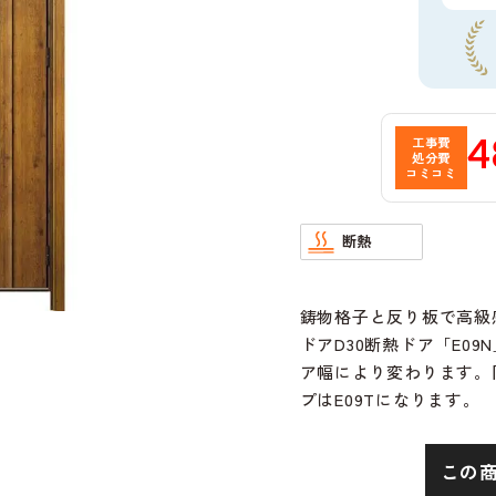
4
工事費
処分費
コミコミ
断熱
鋳物格子と反り板で高級
ドアD30断熱ドア「E0
ア幅により変わります。
プはE09Tになります。
この