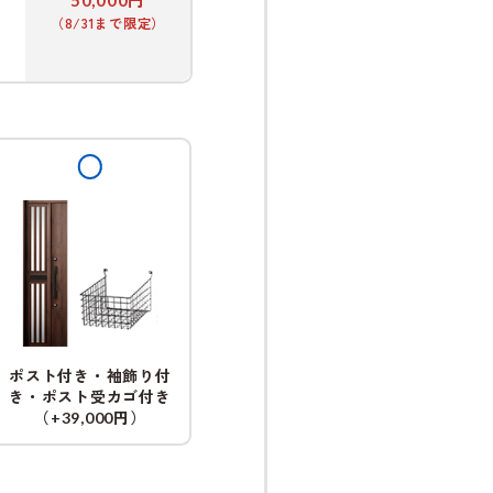
（8/31まで限定）
ポスト付き・袖飾り付
き・ポスト受カゴ付き
（
円）
+39,000