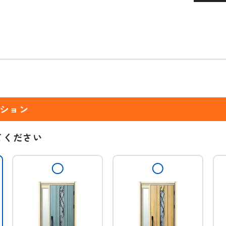
ション
てください