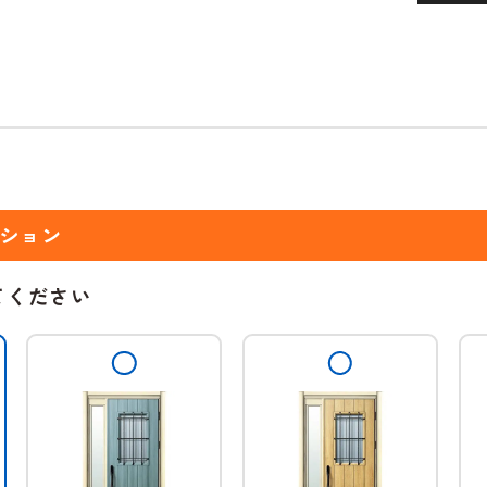
ション
てください