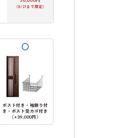
（8/31まで限定）
ポスト付き・袖飾り付
き・ポスト受カゴ付き
（
円）
+39,000