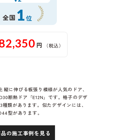
1
全国
位
82,350
円
（税込）
と縦に伸びる板張り模様が人気のドア、
D30断熱ドア「E12N」です。格子のデザ
1Nの3種類があります。似たデザインには、
、D44型があります。
商品の施工事例を見る