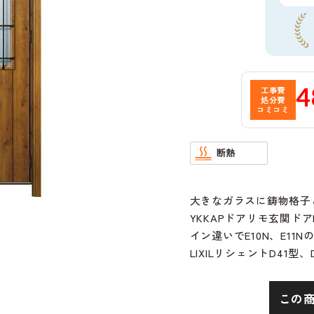
4
工事費
処分費
コミコミ
断熱
大きなガラスに鋳物格子
YKKAPドアリモ玄関ドア
イン違いでE10N、E1
LIXILリシェントD41型
この