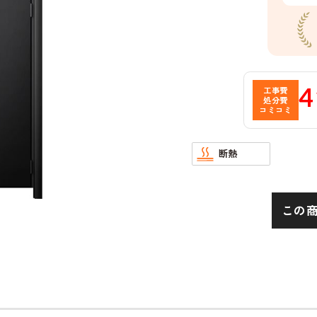
4
工事費
処分費
コミコミ
断熱
この