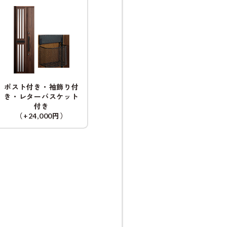
ポスト付き・袖飾り付
き・レターバスケット
付き
（
円）
+24,000