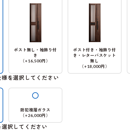
ポスト無し・袖飾り付
ポスト付き・袖飾り付
き
き・レターバスケット
（
円）
無し
+16,500
（
円）
+18,000
仕様を選択してください
防犯複層ガラス
（
円）
+26,000
を選択してください