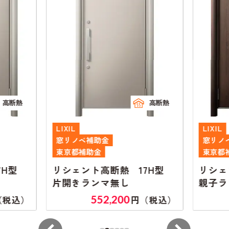
高断熱
高断熱
LIXIL
LIXIL
窓リノベ補助金
窓リノ
東京都補助金
東京都
7H型
リシェント高断熱 17H型
リシェ
片開きランマ無し
親子ラ
552,200
（税込）
円（税込）