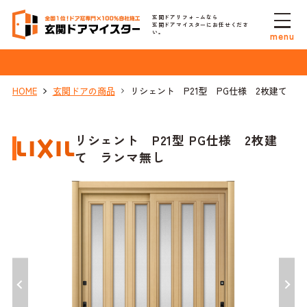
玄関ドアリフォ－ムなら
玄関ドアマイスターにお任せくださ
い。
menu
HOME
玄関ドアの商品
リシェント P21型 PG仕様 2枚建て 
リシェント P21型 PG仕様 2枚建
て ランマ無し