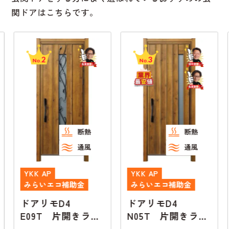
関ドアはこちらです。
2
3
No.
No.
断熱
断熱
通風
通風
YKK AP
YKK AP
みらいエコ補助金
みらいエコ補助金
ドアリモD4
ドアリモD4
E09T 片開きラン
N05T 片開きラン
マ無し
マ無し