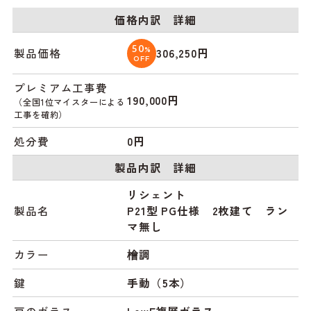
価格内訳 詳細
50
%
製品価格
306,250円
OFF
プレミアム工事費
190,000円
（全国1位マイスターによる
工事を確約）
処分費
0円
製品内訳 詳細
リシェント
製品名
P21型 PG仕様 2枚建て ラン
マ無し
カラー
檜調
鍵
手動（5本）
戸のガラス
LowE複層ガラス