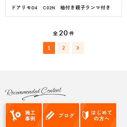
ドアリモD4 C02N 袖付き親子ランマ付き
20
全
件
1
2
Recommended Content
施工
はじめて
ブログ
事例
の方へ