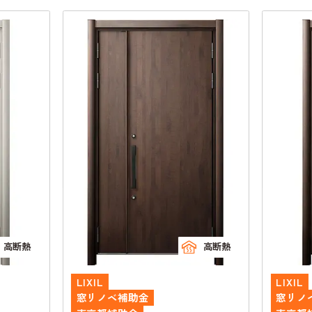
高断熱
高断熱
LIXIL
LIXIL
窓リノベ補助金
窓リノ