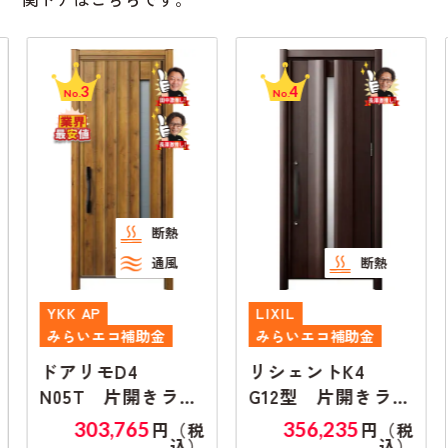
3
4
No.
No.
断熱
通風
断熱
YKK AP
LIXIL
みらいエコ補助金
みらいエコ補助金
ドアリモD4
リシェントK4
N05T 片開きラン
G12型 片開きラン
マ無し
マ無し
303,765
356,235
円（税
円（税
込）
込）