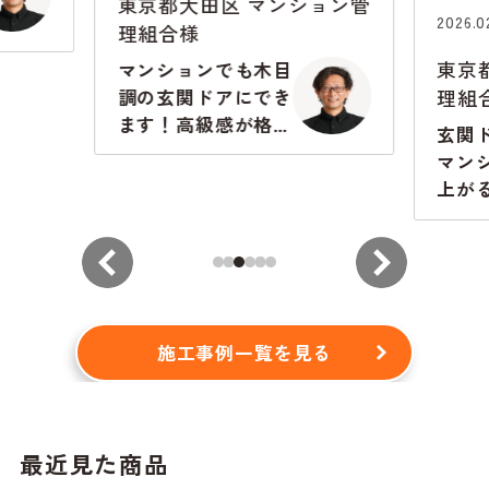
東京都大田区
マンション管
2026.0
理組合様
東京
マンションでも木目
理組
調の玄関ドアにでき
ます！高級感が格段
玄関
に違います
マン
上が
から
施工事例一覧を見る
最近見た商品