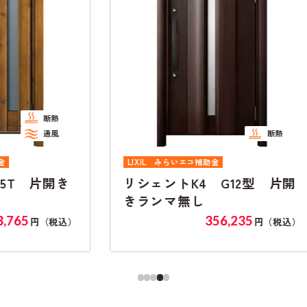
断熱
LIXIL
みらいエコ補助金
き
リシェントK4 G12型 片開
リ
きランマ無し
き
356,235
込）
円（税込）