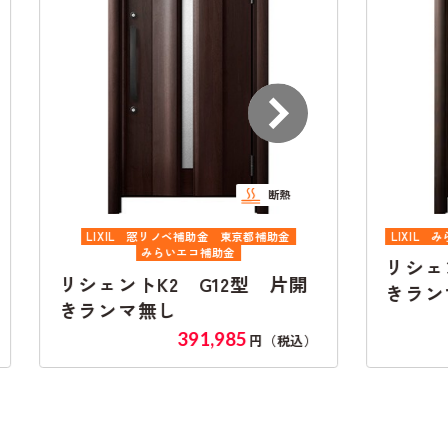
断熱
LIXIL
窓リノベ補助金
東京都補助金
LIXIL
みらいエコ補助金
みらいエコ補助金
リシェントK4 
シェントK2 G12型 片開
きランマ無し
ランマ無し
34
391,985
円（税込）