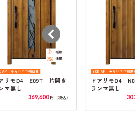
断熱
断熱
通風
通風
コ補助金
YKK AP
みらいエコ補助金
 E09T 片開き
ドアリモD4 N05T 片開
ランマ無し
369,600
303,765
円（税込）
円（税