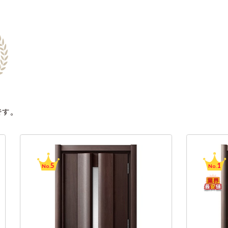
です。
5
1
No.
No.