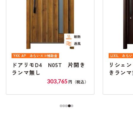
熱
風
断熱
LIXIL
みらいエコ補助金
開き
リシェントK4 G12型 片開
リ
きランマ無し
き
356,235
税込）
円（税込）