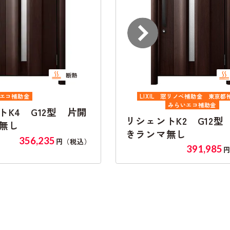
断熱
LIXIL
窓リノベ補助金
東京都補助金
LIXIL
みらいエコ補助金
みらいエコ補助金
リシェントK4 
シェントK2 G12型 片開
きランマ無し
ランマ無し
34
391,985
円（税込）