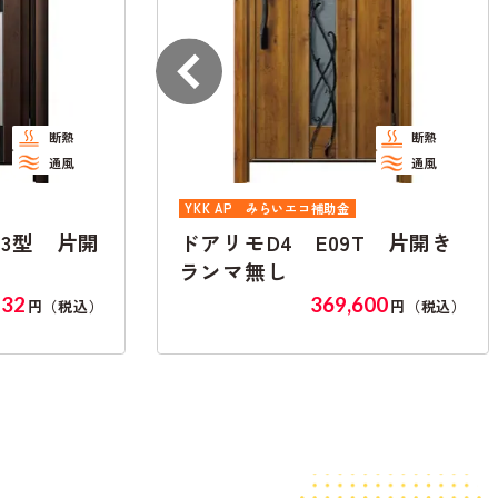
断熱
断
通風
通
エコ補助金
YKK AP
みらいエコ補助金
 E09T 片開き
ドアリモD4 N05T 片
ランマ無し
369,600
303,765
円（税込）
円（