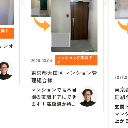
玄関ド
ョンオ
マンション用玄関ド
2026.03.04
ア
東京都大田区
マンション管
2026.0
理組合様
東京
マンションでも木目
理組
調の玄関ドアにでき
ます！高級感が格段
玄関
に違います
マン
上が