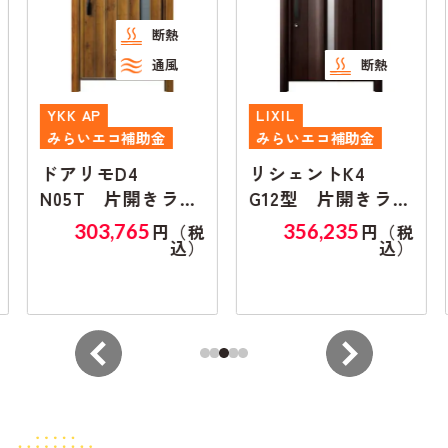
断熱
通風
断熱
YKK AP
LIXIL
みらいエコ補助金
みらいエコ補助金
ドアリモD4
リシェントK4
N05T 片開きラン
G12型 片開きラン
マ無し
マ無し
303,765
356,235
円（税
円（税
込）
込）