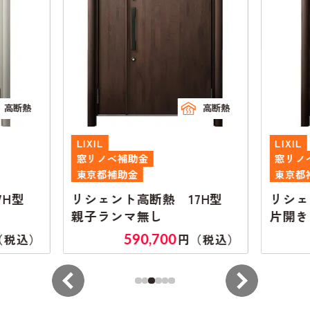
高断熱
高断熱
LIXIL
LIXIL
窓リノベ補助金
窓リノ
東京都補助金
東京都
7H型
リシェント高断熱 17H型
リシェ
親子ランマ無し
片開き
590,700
（税込）
円（税込）