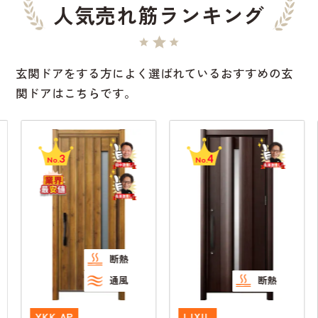
人気売れ筋ランキング
玄関ドアをする方によく選ばれているおすすめの玄
関ドアはこちらです。
3
4
No.
No.
断熱
通風
断熱
YKK AP
LIXIL