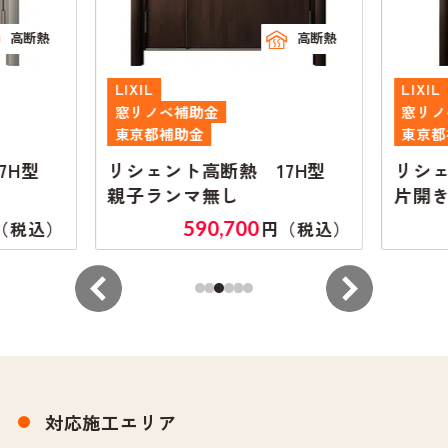
高断熱
高断熱
LIXIL
LIXIL
窓リノベ補助金
窓リノ
東京都補助金
東京都
7H型
リシェント高断熱 17H型
リシェ
親子ランマ無し
片開き
590,700
（税込）
円（税込）
対応施工エリア