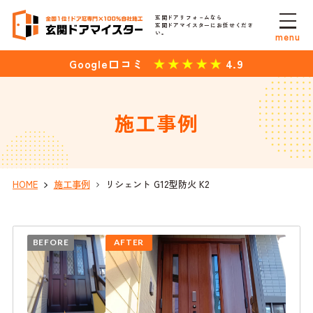
玄関ドアリフォ－ムなら
玄関ドアマイスターにお任せくださ
い。
menu
4.9
Google口コミ
施工事例
HOME
施工事例
リシェント G12型防火 K2
BEFORE
AFTER