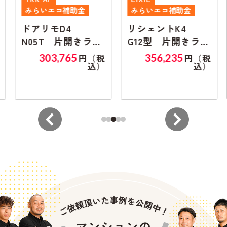
みらいエコ補助金
みらいエコ補助金
ドアリモD4
リシェントK4
N05T 片開きラン
G12型 片開きラン
マ無し
マ無し
303,765
356,235
円（税
円（税
込）
込）
マンションの