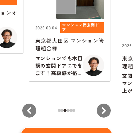
ョンオ
マンション用玄関ド
2026.03.04
ア
東京都大田区
マンション管
2026.0
理組合様
東京
マンションでも木目
理組
調の玄関ドアにでき
ます！高級感が格段
玄関
に違います
マン
上が
から