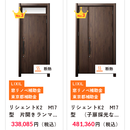
3
3
No.
No.
断熱
断熱
LIXIL
LIXIL
窓リノベ補助金
窓リノベ補助金
東京都補助金
東京都補助金
リシェントK2 M17
リシェントK2 M17
型 片開きランマ付
型 （子扉採光な
き
し）親子ランマ無し
338,085
481,360
円（税込）
円（税込）