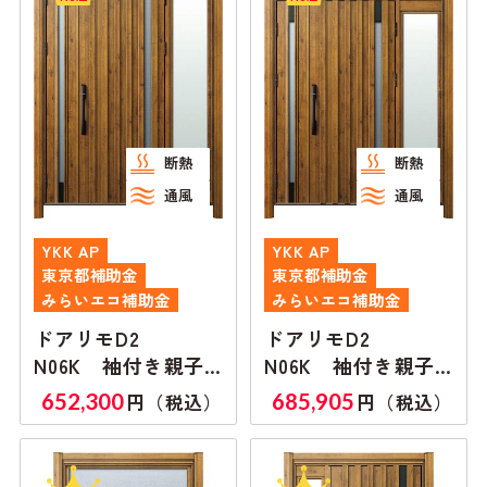
断熱
断熱
通風
通風
YKK AP
YKK AP
東京都補助金
東京都補助金
みらいエコ補助金
みらいエコ補助金
ドアリモD2
ドアリモD2
N06K 袖付き親子
N06K 袖付き親子
ランマ無し
ランマ付き
652,300
685,905
円（税込）
円（税込）