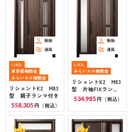
断熱
断熱
通風
通風
LIXIL
LIXIL
東京都補助金
みらいエコ補助金
みらいエコ補助金
リシェントK2 M83
リシェントK2 M83
型 片袖FIXランマ
型 親子ランマ付き
無し
534,985
円（税込）
558,305
円（税込）
1
1
No.
No.