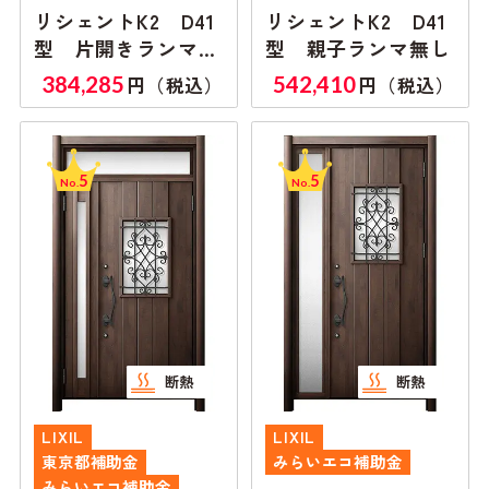
リシェントK2 D41
リシェントK2 D41
型 片開きランマ付
型 親子ランマ無し
き
384,285
542,410
円（税込）
円（税込）
5
5
No.
No.
断熱
断熱
LIXIL
LIXIL
東京都補助金
みらいエコ補助金
みらいエコ補助金