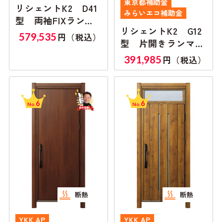
東京都補助金
リシェントK2 D41
みらいエコ補助金
型 両袖FIXランマ
リシェントK2 G12
付き
579,535
円（税込）
型 片開きランマ無
し
391,985
円（税込）
6
6
No.
No.
断熱
断熱
YKK AP
YKK AP