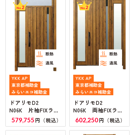
2
2
No.
No.
断熱
断熱
通風
通風
YKK AP
YKK AP
東京都補助金
東京都補助金
みらいエコ補助金
みらいエコ補助金
ドアリモD2
ドアリモD2
N06K 片袖FIXラン
N06K 両袖FIXラン
マ付き
マ無し
579,755
602,250
円（税込）
円（税込）