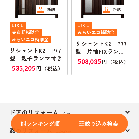
断熱
断熱
LIXIL
LIXIL
東京都補助金
みらいエコ補助金
みらいエコ補助金
リシェントK2 P77
リシェントK2 P77
型 片袖FIXランマ
型 親子ランマ付き
無し
508,035
円（税込）
535,205
円（税込）
ドアのリフォーム
door
ランキング順
絞り込み検索
窓のリフォーム
window