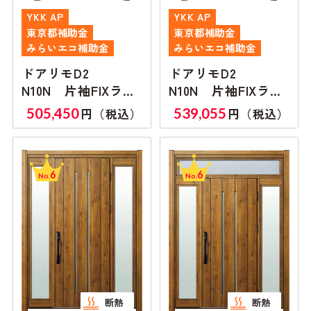
YKK AP
YKK AP
東京都補助金
東京都補助金
みらいエコ補助金
みらいエコ補助金
ドアリモD2
ドアリモD2
N10N 片袖FIXラン
N10N 片袖FIXラン
マ無し
マ付き
505,450
539,055
円（税込）
円（税込）
6
6
No.
No.
断熱
断熱