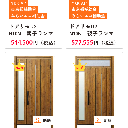
YKK AP
YKK AP
東京都補助金
東京都補助金
みらいエコ補助金
みらいエコ補助金
ドアリモD2
ドアリモD2
N10N 親子ランマ
N10N 親子ランマ
無し
付き
544,500
577,555
円（税込）
円（税込）
6
6
No.
No.
断熱
断熱