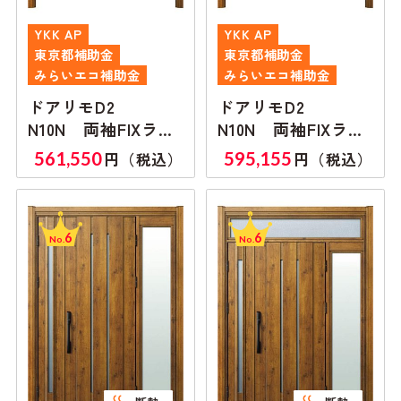
YKK AP
YKK AP
東京都補助金
東京都補助金
みらいエコ補助金
みらいエコ補助金
ドアリモD2
ドアリモD2
N10N 両袖FIXラン
N10N 両袖FIXラン
マ無し
マ付き
561,550
595,155
円（税込）
円（税込）
6
6
No.
No.