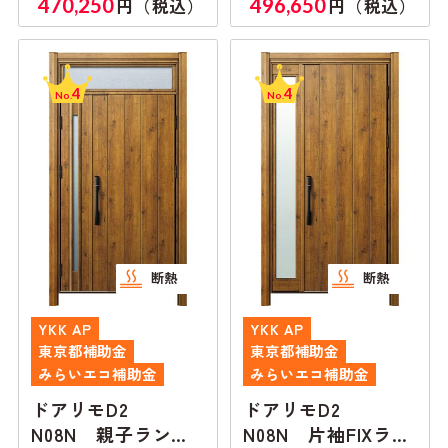
470,250
496,650
円（税込）
円（税込）
し
し
4
4
No.
No.
断熱
断熱
YKK AP
YKK AP
東京都補助金
東京都補助金
みらいエコ補助金
みらいエコ補助金
ドアリモD2
ドアリモD2
N08N 親子ランマ
N08N 片袖FIXラン