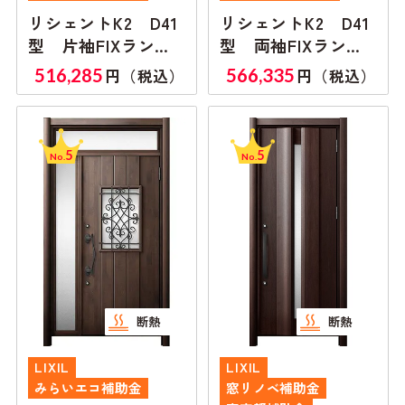
リシェントK2 D41
リシェントK2 D41
型 片袖FIXランマ
型 両袖FIXランマ
付き
無し
516,285
566,335
円（税込）
円（税込）
5
5
No.
No.
断熱
断熱
LIXIL
LIXIL
みらいエコ補助金
窓リノベ補助金