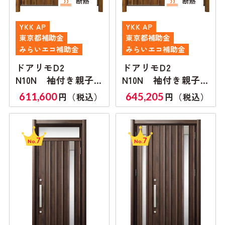
断熱
断熱
YKK AP
YKK AP
東京都補助金
東京都補助金
みらいエコ補助金
みらいエコ補助金
ドアリモD2
ドアリモD2
N10N 袖付き親子
N10N 袖付き親子
ランマ無し
ランマ付き
611,600
645,205
円（税込）
円（税込）
7
7
No.
No.