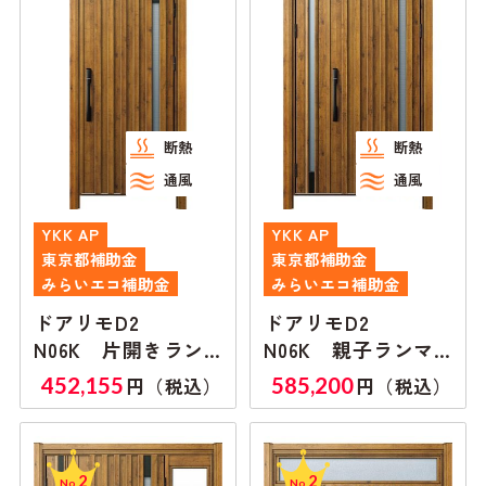
断熱
断熱
通風
通風
YKK AP
YKK AP
東京都補助金
東京都補助金
みらいエコ補助金
みらいエコ補助金
ドアリモD2
ドアリモD2
N06K 片開きラン
N06K 親子ランマ
マ付き
無し
452,155
585,200
円（税込）
円（税込）
2
2
No.
No.