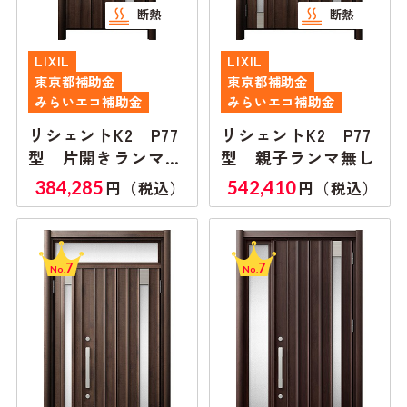
断熱
断熱
LIXIL
LIXIL
東京都補助金
東京都補助金
みらいエコ補助金
みらいエコ補助金
リシェントK2 P77
リシェントK2 P77
型 片開きランマ付
型 親子ランマ無し
き
384,285
542,410
円（税込）
円（税込）
7
7
No.
No.