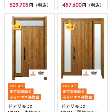
付き
マ無し
529,705
457,600
円（税込）
円（税込）
4
4
No.
No.
断熱
断熱
YKK AP
YKK AP
東京都補助金
東京都補助金
みらいエコ補助金
みらいエコ補助金
ドアリモD2
ドアリモD2