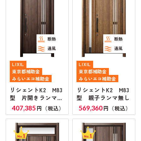
断熱
断熱
通風
通風
LIXIL
LIXIL
東京都補助金
東京都補助金
みらいエコ補助金
みらいエコ補助金
リシェントK2 M83
リシェントK2 M83
型 片開きランマ付
型 親子ランマ無し
き
407,385
569,360
円（税込）
円（税込）
1
1
No.
No.