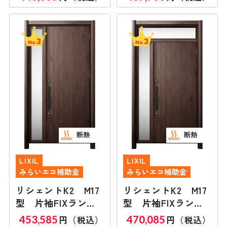
3
3
No.
No.
断熱
断熱
LIXIL
LIXIL
みらいエコ補助金
みらいエコ補助金
リシェントK2 M17
リシェントK2 M17
型 片袖FIXランマ
型 片袖FIXランマ
無し
付き
453,585
470,085
円（税込）
円（税込）