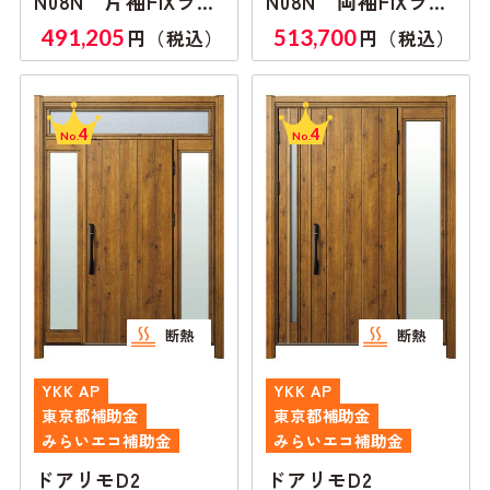
N08N 片袖FIXラン
N08N 両袖FIXラン
マ付き
マ無し
491,205
513,700
円（税込）
円（税込）
4
4
No.
No.
断熱
断熱
YKK AP
YKK AP
東京都補助金
東京都補助金
みらいエコ補助金
みらいエコ補助金
ドアリモD2
ドアリモD2