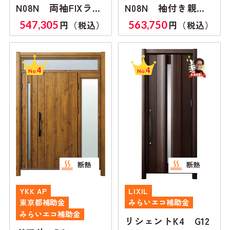
N08N 両袖FIXラン
N08N 袖付き親子
マ付き
ランマ無し
547,305
563,750
円（税込）
円（税込）
4
4
No.
No.
断熱
断熱
YKK AP
LIXIL
東京都補助金
みらいエコ補助金
みらいエコ補助金
リシェントK4 G12