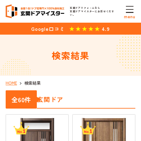
玄関ドアリフォ－ムなら
玄関ドアマイスターにお任せくださ
い。
menu
4.9
Google口コミ
検索結果
HOME
検索結果
玄関ドア
全
60
件
1
1
No.
No.