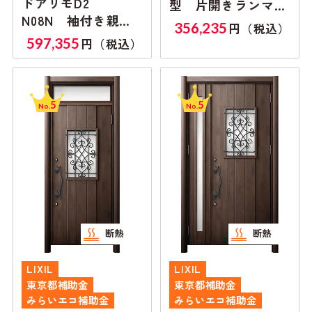
ドアリモD2
型 片開きランマ無
N08N 袖付き親子
し
356,235
円（税込）
ランマ付き
597,355
円（税込）
5
5
No.
No.
断熱
断熱
LIXIL
LIXIL
東京都補助金
東京都補助金
みらいエコ補助金
みらいエコ補助金