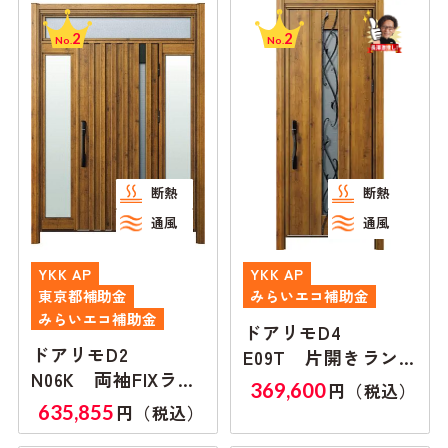
2
2
No.
No.
断熱
断熱
通風
通風
YKK AP
YKK AP
東京都補助金
みらいエコ補助金
みらいエコ補助金
ドアリモD4
ドアリモD2
E09T 片開きラン
N06K 両袖FIXラン
マ無し
369,600
円（税込）
マ付き
635,855
円（税込）