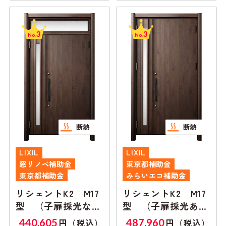
3
3
No.
No.
断熱
断熱
LIXIL
LIXIL
窓リノベ補助金
東京都補助金
東京都補助金
みらいエコ補助金
リシェントK2 M17
リシェントK2 M17
型 （子扉採光な
型 （子扉採光あ
し）親子ランマ付き
り）親子ランマ無し
440,605
487,960
円（税込）
円（税込）