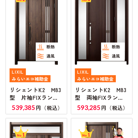
断熱
断熱
通風
通風
LIXIL
LIXIL
みらいエコ補助金
みらいエコ補助金
リシェントK2 M83
リシェントK2 M83
型 片袖FIXランマ
型 両袖FIXランマ
付き
無し
539,385
593,285
円（税込）
円（税込）
1
1
No.
No.