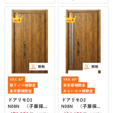
4
4
No.
No.
断熱
断熱
YKK AP
YKK AP
窓リノベ補助金
東京都補助金
東京都補助金
みらいエコ補助金
ドアリモD2
ドアリモD2
N08N （子扉採光
N08N （子扉採光
なし）親子ランマ無
あり）親子ランマ無