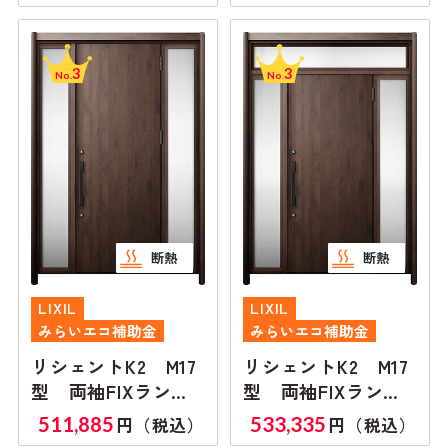
3
3
No.
No.
断熱
断熱
LIXIL
LIXIL
みらいエコ補助金
みらいエコ補助金
リシェントK2 M17
リシェントK2 M17
型 両袖FIXランマ
型 両袖FIXランマ
無し
付き
511,885
533,335
円（税込）
円（税込）