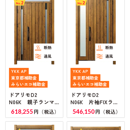
2
2
No.
No.
断熱
断熱
通風
通風
YKK AP
YKK AP
東京都補助金
東京都補助金
みらいエコ補助金
みらいエコ補助金
ドアリモD2
ドアリモD2
N06K 親子ランマ
N06K 片袖FIXラン
付き
マ無し
618,255
546,150
円（税込）
円（税込）