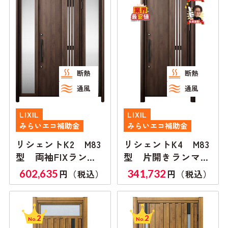
断熱
断熱
通風
通風
LIXIL
LIXIL
みらいエコ補助金
みらいエコ補助金
リシェントK2 M83
リシェントK4 M83
型 両袖FIXランマ
型 片開きランマ無
付き
し
602,635
341,732
円（税込）
円（税込）
2
2
No.
No.