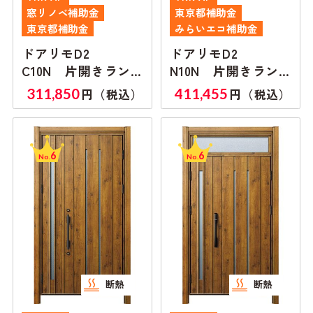
窓リノベ補助金
東京都補助金
東京都補助金
みらいエコ補助金
ドアリモD2
ドアリモD2
C10N 片開きラン
N10N 片開きラン
マ無し
マ付き
311,850
411,455
円（税込）
円（税込）
6
6
No.
No.
断熱
断熱