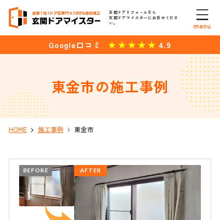
玄関ドアリフォ－ムなら
玄関ドアマイスターにお任せくださ
い。
menu
4.9
Google口コミ
東金市の施工事例
HOME
施工事例
東金市
BEFORE
AFTER