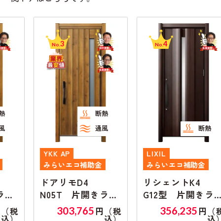
3
4
No.
No.
断熱
通風
断熱
YKK AP
LIXIL
みらいエコ補助金
みらいエコ補助金
ドアリモD4
リシェントK4
N05T 片開きラン
G12型 片開きラン
マ無し
マ無し
303,765
356,235
円（税
円（税
込）
込）