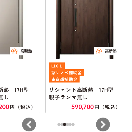
高断熱
高断熱
LIXIL
LIXIL
窓リノベ補助金
窓リノ
東京都補助金
東京都
17H型
リシェント高断熱 17H型
リシ
親子ランマ無し
片開
590,700
（税込）
円（税込）