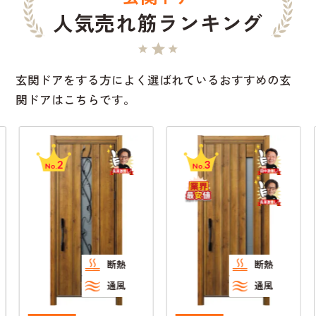
人気売れ筋ランキング
玄関ドアをする方によく選ばれているおすすめの玄
関ドアはこちらです。
2
3
No.
No.
断熱
断熱
通風
通風