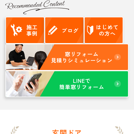
Recommended Content
施工
はじめて
ブログ
事例
の方へ
窓リフォーム
見積りシミュレーション
LINEで
簡単窓リフォーム
玄関ドア