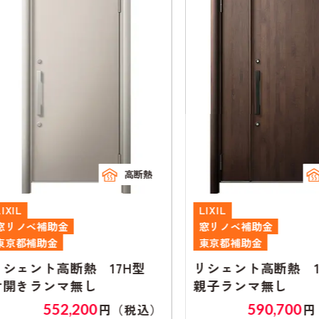
高断熱
高断熱
LIXIL
L
窓リノベ補助金
東京都補助金
 17H型
リシェント高断熱 17H型
リ
し
親子ランマ無し
片
0
590,700
円（税込）
円（税込）