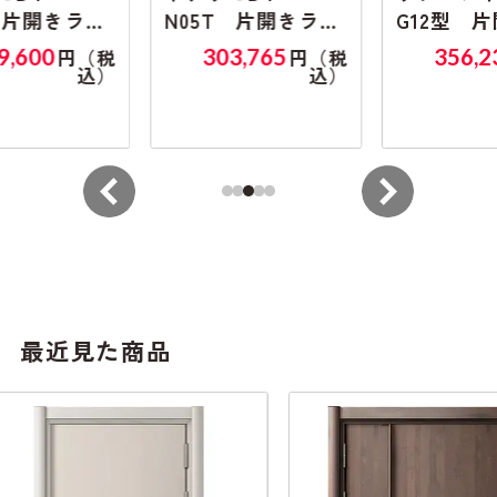
ン
N05T 片開きラン
G12型 片開きラン
マ無し
マ無し
303,765
356,235
（税
円（税
円（税
込）
込）
込）
最近見た商品