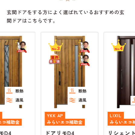
玄関ドアをする方によく選ばれているおすすめの玄
関ドアはこちらです。
3
4
No.
No.
断熱
通風
断熱
YKK AP
LIXIL
みらいエコ補助金
みらいエコ補助金
ドアリモD4
リシェントK4