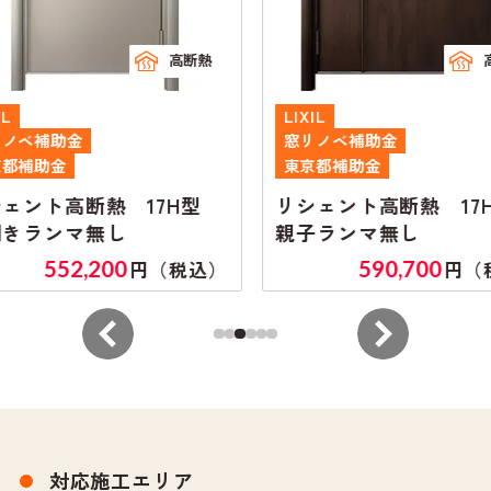
高断熱
高断熱
LIXIL
窓リノベ補助金
東京都補助金
熱 17H型
リシェント高断熱 17H型
し
親子ランマ無し
00
590,700
円（税込）
円（税込）
対応施工エリア