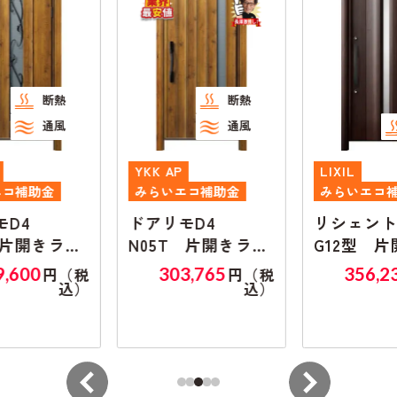
熱
断熱
風
通風
断熱
YKK AP
LIXIL
みらいエコ補助金
みらいエコ補助金
ドアリモD4
リシェントK4
ラン
N05T 片開きラン
G12型 片開きラン
マ無し
マ無し
303,765
356,235
（税
円（税
円（
込）
込）
込