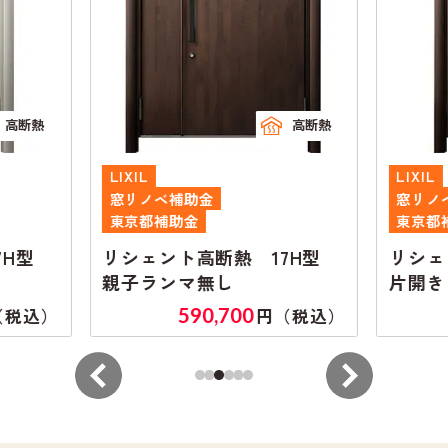
高断熱
高断熱
LIXIL
LIXIL
窓リノベ補助金
窓リノ
東京都補助金
東京都
7H型
リシェント高断熱 17H型
リシェ
親子ランマ無し
片開き
590,700
（税込）
円（税込）