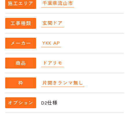
千葉県流山市
施工エリア
玄関ドア
工事種類
YKK AP
メーカー
ドアリモ
商品
片開きランマ無し
枠
D2仕様
オプション