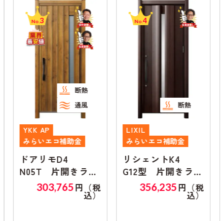
3
4
No.
No.
断熱
通風
断熱
YKK AP
LIXIL
みらいエコ補助金
みらいエコ補助金
ドアリモD4
リシェントK4
N05T 片開きラン
G12型 片開きラン
マ無し
マ無し
303,765
356,235
円（税
円（税
込）
込）