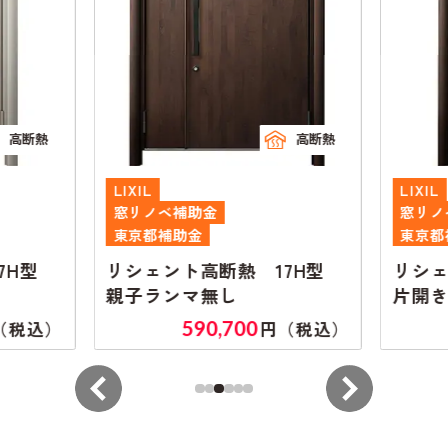
高断熱
高断熱
LIXIL
LIXIL
窓リノベ補助金
窓リノ
東京都補助金
東京都
7H型
リシェント高断熱 17H型
リシェ
親子ランマ無し
片開き
590,700
（税込）
円（税込）