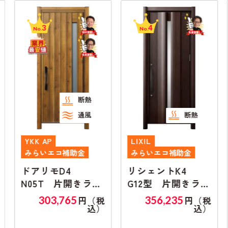
3
4
No.
No.
断熱
通風
断熱
YKK AP
LIXIL
みらいエコ補助金
みらいエコ補助金
ドアリモD4
リシェントK4
N05T 片開きラン
G12型 片開きラン
マ無し
マ無し
303,765
356,235
円（税
円（税
込）
込）