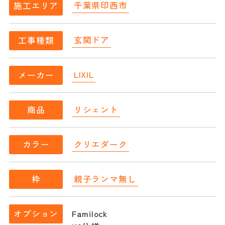
千葉県印西市
施工エリア
玄関ドア
工事種類
LIXIL
メーカー
リシェント
商品
クリエダーク
カラー
親子ランマ無し
枠
Familock
オプション