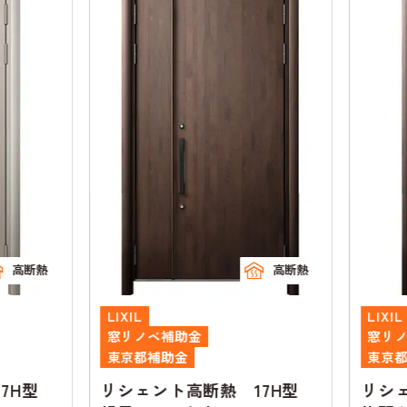
高断熱
高断熱
LIXIL
LIXIL
窓リノベ補助金
窓リノ
東京都補助金
東京都
7H型
リシェント高断熱 17H型
リシェ