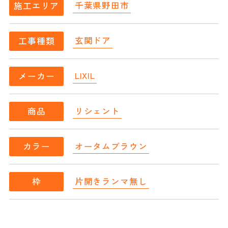
千葉県野田市
施工エリア
玄関ドア
工事種類
LIXIL
メーカー
リシェント
商品
オータムブラウン
カラー
片開きランマ無し
枠