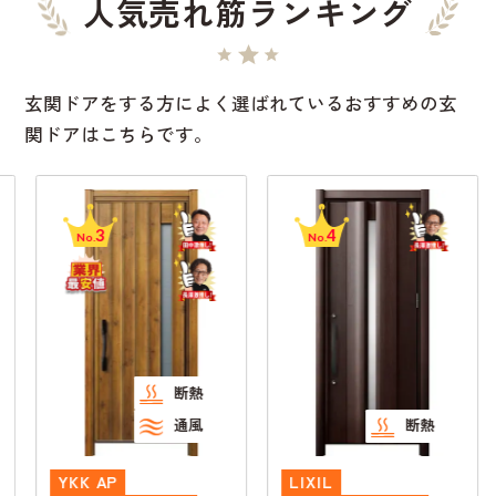
人気売れ筋ランキング
玄関ドアをする方によく選ばれているおすすめの玄
関ドアはこちらです。
3
4
No.
No.
断熱
通風
断熱
YKK AP
LIXIL