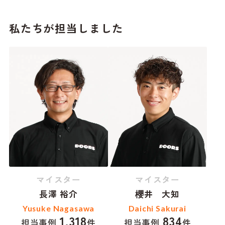
私たちが担当しました
マイスター
マイスター
長澤 裕介
櫻井 大知
Yusuke Nagasawa
Daichi Sakurai
1,318
834
担当事例
件
担当事例
件