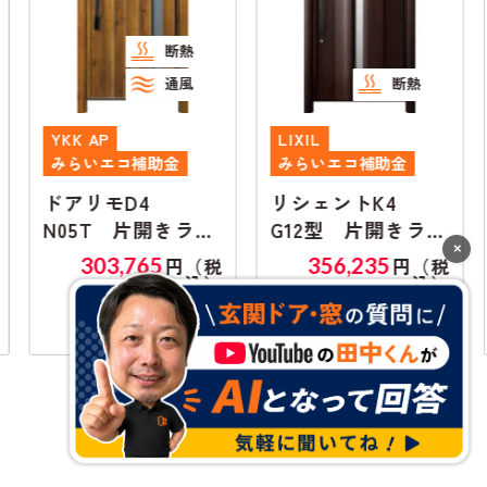
断熱
通風
断熱
YKK AP
LIXIL
みらいエコ補助金
みらいエコ補助金
ドアリモD4
リシェントK4
N05T 片開きラン
G12型 片開きラン
×
マ無し
マ無し
303,765
356,235
円（税
円（税
込）
込）