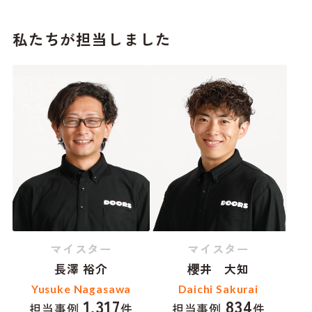
私たちが担当しました
マイスター
マイスター
長澤 裕介
櫻井 大知
Yusuke Nagasawa
Daichi Sakurai
1,317
834
担当事例
件
担当事例
件