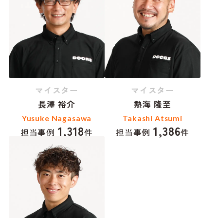
マイスター
マイスター
長澤 裕介
熱海 隆至
Yusuke Nagasawa
Takashi Atsumi
1,318
1,386
担当事例
件
担当事例
件