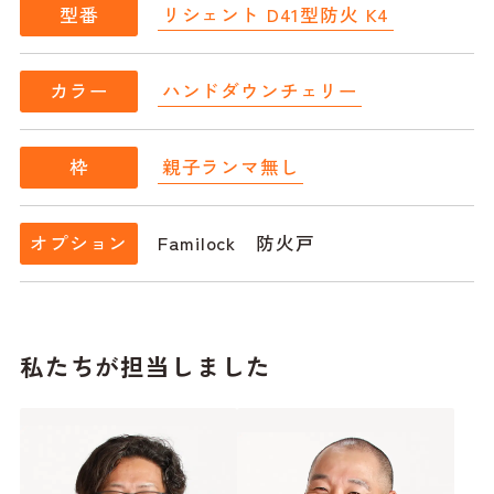
リシェント D41型防火 K4
型番
ハンドダウンチェリー
カラー
親子ランマ無し
枠
Familock 防火戸
オプション
私たちが担当しました