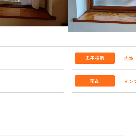
工事種類
内窓
商品
イン