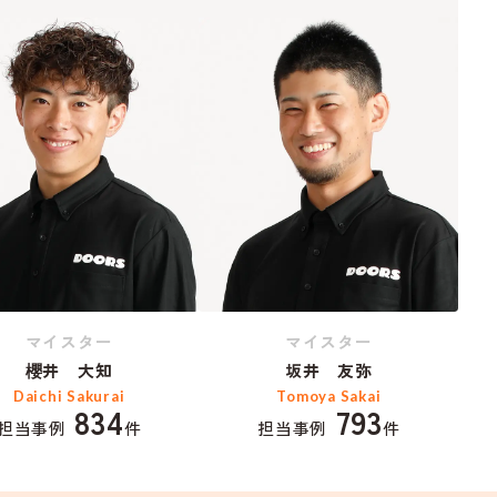
マイスター
マイスター
櫻井 大知
坂井 友弥
Daichi Sakurai
Tomoya Sakai
834
793
担当事例
件
担当事例
件