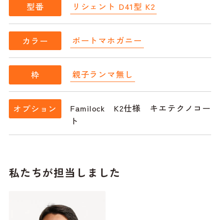
リシェント D41型 K2
型番
ポートマホガニー
カラー
親子ランマ無し
枠
Familock K2仕様 キエテクノコー
オプション
ト
私たちが担当しました