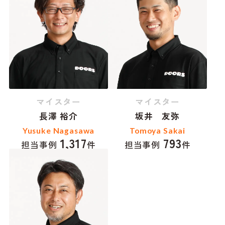
マイスター
マイスター
長澤 裕介
坂井 友弥
Yusuke Nagasawa
Tomoya Sakai
1,317
793
担当事例
件
担当事例
件