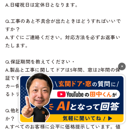
A.日曜祝日は定休日となります。
Q.工事のあと不具合が出たときはどうすればいいで
すか？
A.すぐにご連絡ください。対応方法を必ずお返事い
たします。
Q.保証期間を教えてください・
×
A.製品と工事に関してドアは5年間、窓は2年間の保
証です。※電気錠はメーカー保証の1年間です。メー
カー保証、独自の工事保証、10年間の工事保険によ
るトリプル保証になっています。
Q.他社の見積りが安い場合値引きしてもらえます
か？
A.すべてのお客様に公平に価格提示しています。値