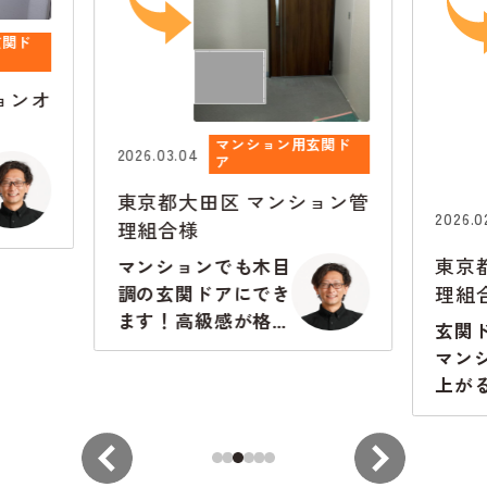
玄関ド
ョンオ
マンション用玄関ド
2026.03.04
ア
東京都大田区
マンション管
2026.0
理組合様
東京
マンションでも木目
理組
調の玄関ドアにでき
ます！高級感が格段
玄関
に違います
マン
上が
から