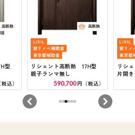
高断熱
高断熱
LIXIL
LIXIL
窓リノベ補助金
窓リノ
東京都補助金
東京都
7H型
リシェント高断熱 17H型
リシェ
親子ランマ無し
片開き
590,700
（税込）
円（税込）