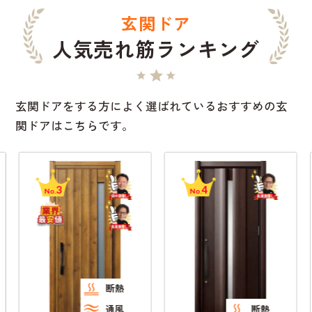
玄関ドア
人気売れ筋ランキング
玄関ドアをする方によく選ばれているおすすめの玄
関ドアはこちらです。
3
4
No.
No.
断熱
通風
断熱