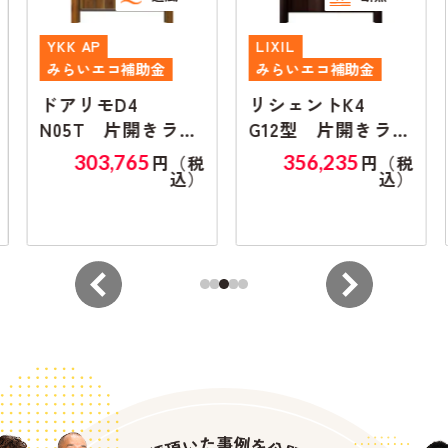
YKK AP
LIXIL
みらいエコ補助金
みらいエコ補助金
ドアリモD4
リシェントK4
N05T 片開きラン
G12型 片開きラン
マ無し
マ無し
303,765
356,235
円（税
円（税
込）
込）