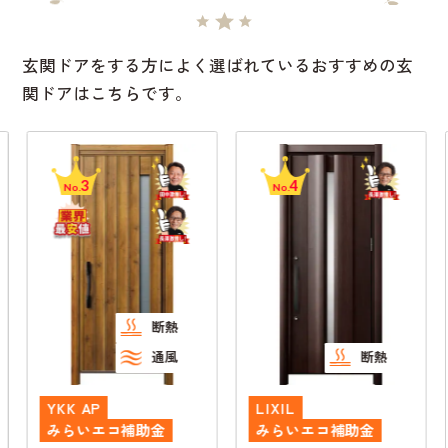
玄関ドアをする方によく選ばれているおすすめの玄
関ドアはこちらです。
3
4
No.
No.
断熱
通風
断熱
YKK AP
LIXIL
みらいエコ補助金
みらいエコ補助金