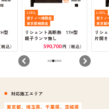
LIXIL
LIXIL
窓リノベ補助金
窓リノ
東京都補助金
東京都
7H型
リシェント高断熱 17H型
リシェ
親子ランマ無し
片開き
590,700
（税込）
円（税込）
対応施工エリア
東京都、埼玉県、千葉県、茨城県