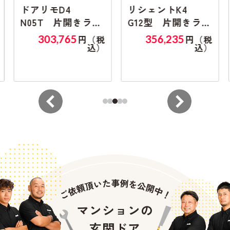
ドアリモD4
リシェントK4
N05T 片開きラン
G12型 片開きラン
マ無し
マ無し
303,765
356,235
円（税
円（税
込）
込）
マンションの
玄関ドア