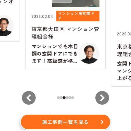
ョンオ
マンション用玄関ド
2026.03.04
ア
東京都大田区
マンション管
2026.0
理組合様
東京
マンションでも木目
理組
調の玄関ドアにでき
ます！高級感が格段
玄関
に違います
マン
上が
から
施工事例一覧を見る