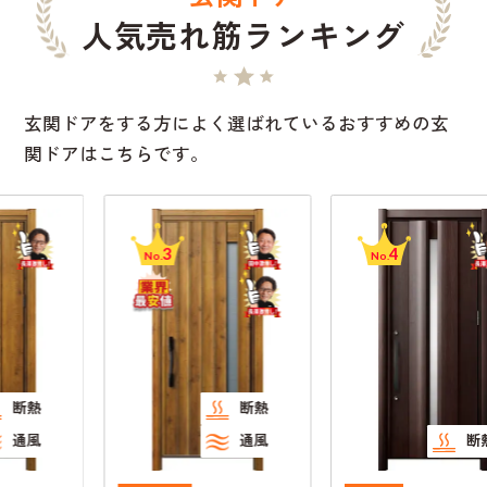
人気売れ筋ランキング
玄関ドアをする方によく選ばれているおすすめの玄
関ドアはこちらです。
3
4
No.
No.
断熱
通風
断熱