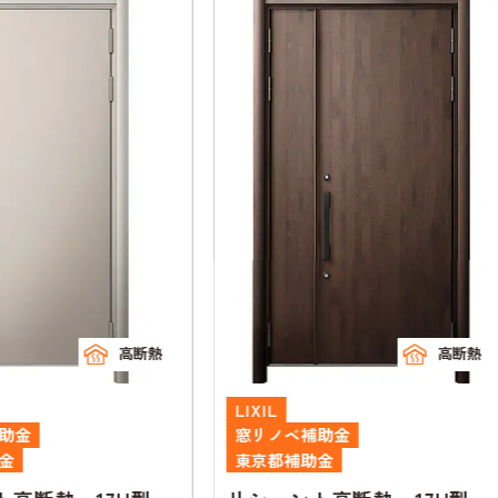
高断熱
高断熱
LIXIL
LIXI
窓リノベ補助金
窓リ
東京都補助金
東京