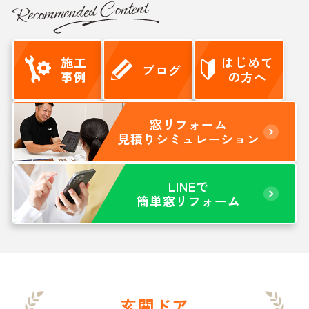
Recommended Content
施工
はじめて
ブログ
事例
の方へ
窓リフォーム
見積りシミュレーション
LINEで
簡単窓リフォーム
玄関ドア