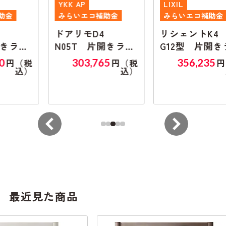
YKK AP
LIXIL
みらいエコ補助金
みらいエコ補助金
ドアリモD4
リシェントK4
N05T 片開きラン
G12型 片開きラン
マ無し
マ無し
303,765
356,235
税
円（税
円（税
）
込）
込）
最近見た商品