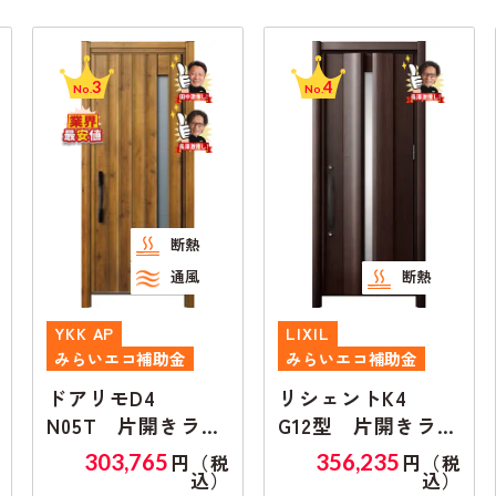
3
4
No.
No.
断熱
通風
断熱
YKK AP
LIXIL
みらいエコ補助金
みらいエコ補助金
ドアリモD4
リシェントK4
N05T 片開きラン
G12型 片開きラン
マ無し
マ無し
303,765
356,235
円（税
円（税
込）
込）