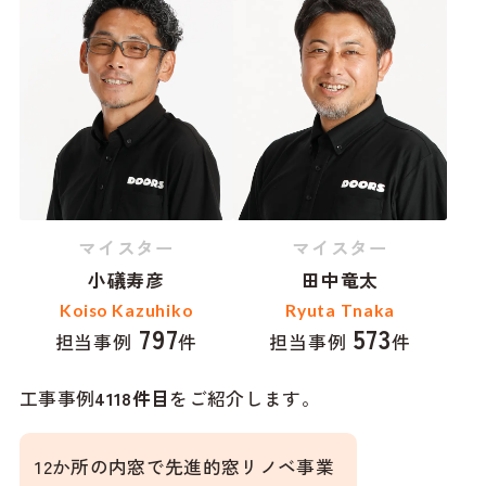
マイスター
マイスター
小礒寿彦
田中竜太
Koiso Kazuhiko
Ryuta Tnaka
797
573
担当事例
件
担当事例
件
工事事例
4118
件目
をご紹介します。
12か所の内窓で先進的窓リノベ事業