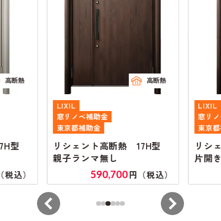
高断熱
高断熱
LIXIL
LIXIL
窓リノベ補助金
窓リノ
東京都補助金
東京都
7H型
リシェント高断熱 17H型
リシェ
親子ランマ無し
片開き
590,700
（税込）
円（税込）