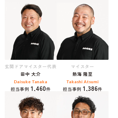
玄関ドアマイスター代表
マイスター
田中 大介
熱海 隆至
Daisuke Tanaka
Takashi Atsumi
1,460
1,386
担当事例
件
担当事例
件