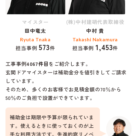
マイスター
(株)中村建硝代表取締役
田中竜太
中村 貴
Ryuta Tnaka
Takashi Nakamura
573
1,453
担当事例
件
担当事例
件
工事事例
4067
件目
をご紹介します。
玄関ドアマイスターは補助金分を値引きしてご請求
しています。
そのため、多くのお客様でお見積金額の70％から
50％のご負担で設置ができています。
補助金は期限や予算が限られていま
す。使えるときに使っておくのが上
手な利用方法です。先進的窓リノベ