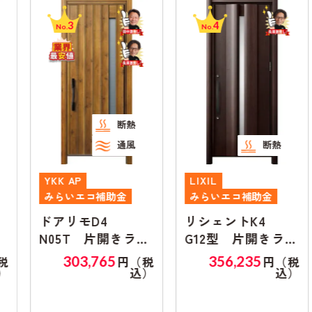
3
4
No.
No.
断熱
通風
断熱
YKK AP
LIXIL
みらいエコ補助金
みらいエコ補助金
ドアリモD4
リシェントK4
N05T 片開きラン
G12型 片開きラン
マ無し
マ無し
303,765
356,235
円（税
円（税
込）
込）