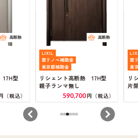
高断熱
高断熱
LIXIL
LIXIL
窓リノベ補助金
窓リノ
東京都補助金
東京都
7H型
リシェント高断熱 17H型
リシェ
親子ランマ無し
片開き
590,700
（税込）
円（税込）