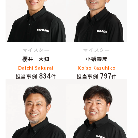
マイスター
マイスター
櫻井 大知
小礒寿彦
Daichi Sakurai
Koiso Kazuhiko
834
797
担当事例
件
担当事例
件