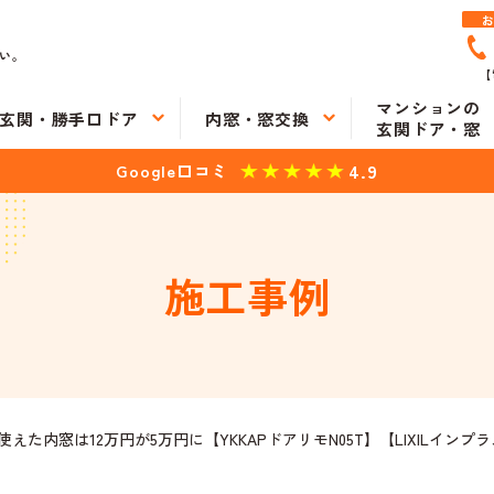
い。
【
マンションの
玄関・勝手口ドア
内窓・窓交換
玄関ドア・窓
4.9
Google口コミ
施工事例
た内窓は12万円が5万円に【YKKAPドアリモN05T】【LIXILインプ