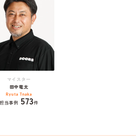
マイスター
田中竜太
Ryuta Tnaka
573
担当事例
件