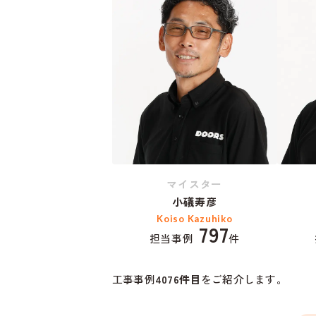
マイスター
小礒寿彦
Koiso Kazuhiko
797
担当事例
件
工事事例
4076
件目
をご紹介します。