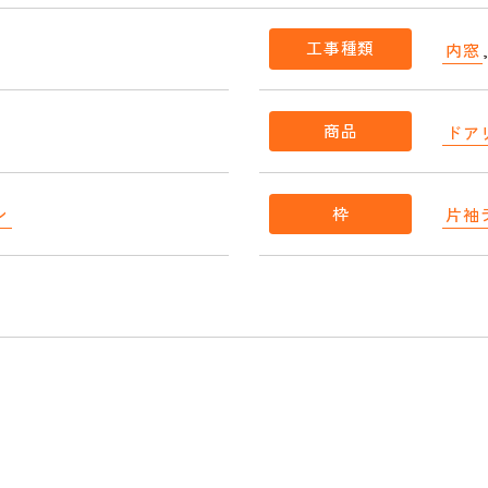
工事種類
内窓
商品
ドア
枠
ン
片袖