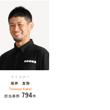
マイスター
坂井 友弥
Tomoya Sakai
794
担当事例
件