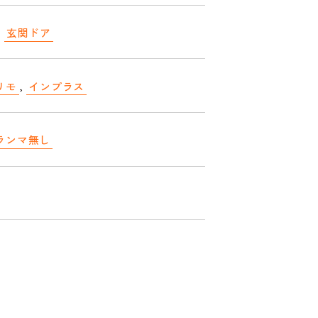
,
玄関ドア
リモ
,
インプラス
ランマ無し