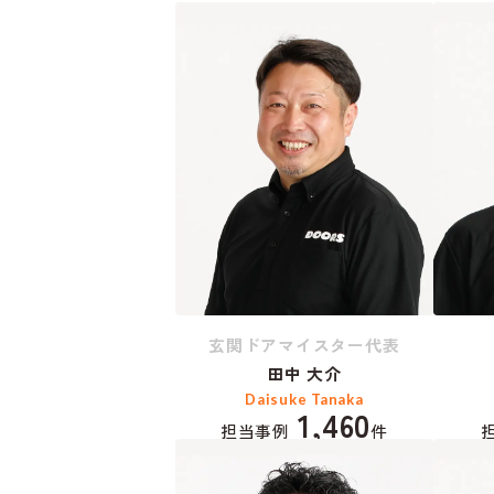
玄関ドアマイスター代表
田中 大介
Daisuke Tanaka
1,460
担当事例
件