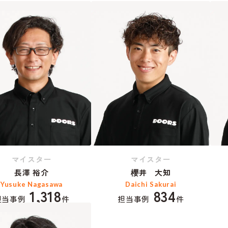
マイスター
マイスター
長澤 裕介
櫻井 大知
Yusuke Nagasawa
Daichi Sakurai
1,318
834
担当事例
件
担当事例
件