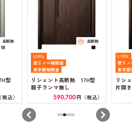
高断熱
高断熱
LIXIL
LIXIL
窓リノベ補助金
窓リノ
東京都補助金
東京都
7H型
リシェント高断熱 17H型
リシェ
親子ランマ無し
片開き
590,700
（税込）
円（税込）