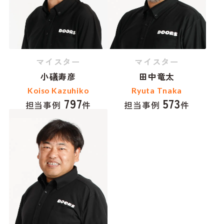
マイスター
マイスター
小礒寿彦
田中竜太
Koiso Kazuhiko
Ryuta Tnaka
797
573
担当事例
件
担当事例
件