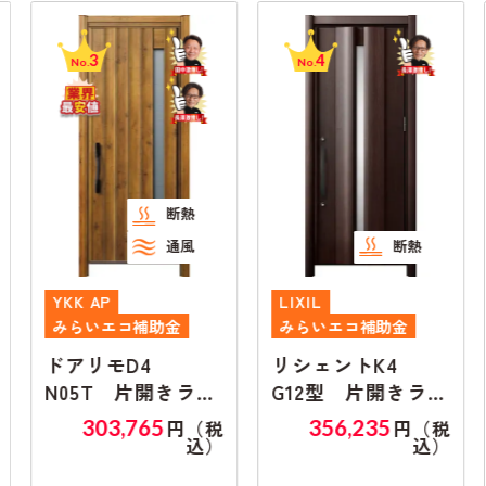
3
4
No.
No.
断熱
通風
断熱
YKK AP
LIXIL
みらいエコ補助金
みらいエコ補助金
ドアリモD4
リシェントK4
N05T 片開きラン
G12型 片開きラン
マ無し
マ無し
303,765
356,235
円（税
円（税
込）
込）