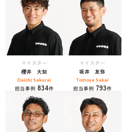
マイスター
マイスター
櫻井 大知
坂井 友弥
Daichi Sakurai
Tomoya Sakai
834
793
担当事例
件
担当事例
件