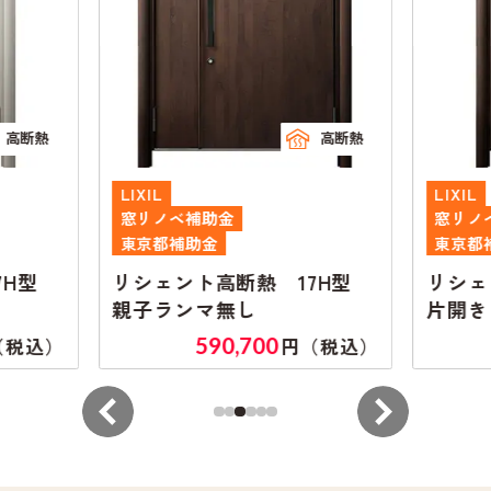
高断熱
高断熱
LIXIL
LIXIL
窓リノベ補助金
窓リノ
東京都補助金
東京都
7H型
リシェント高断熱 17H型
リシェ
親子ランマ無し
片開き
590,700
（税込）
円（税込）