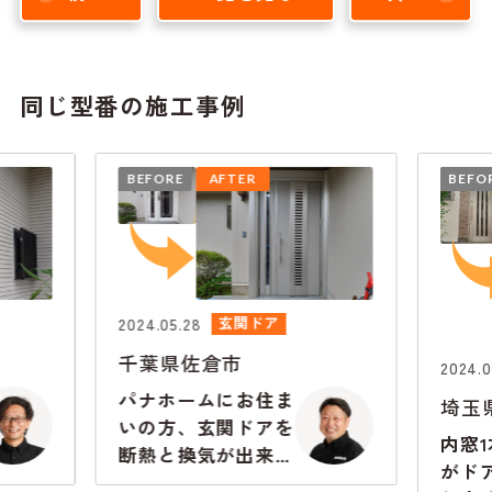
同じ型番の施工事例
BEFORE
AFTER
BEFO
2024.05.28
玄関ドア
千葉県佐倉市
2024.0
パナホームにお住ま
埼玉
いの方、玄関ドアを
内窓
断熱と換気が出来る
がド
ドアにしません