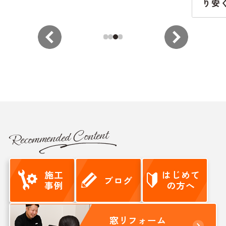
り安
か？
りま
ノベ事
【子
支援
Recommended Content
施工
はじめて
ブログ
事例
の方へ
窓リフォーム