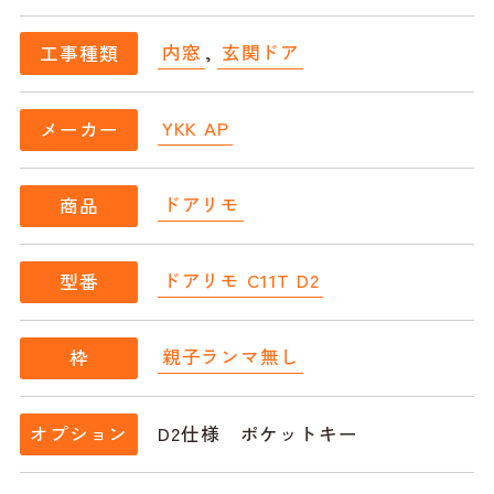
内窓
,
玄関ドア
工事種類
YKK AP
メーカー
ドアリモ
商品
ドアリモ C11T D2
型番
親子ランマ無し
枠
D2仕様 ポケットキー
オプション