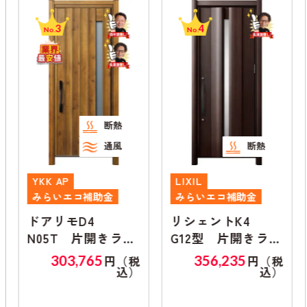
3
4
No.
No.
断熱
通風
断熱
YKK AP
LIXIL
みらいエコ補助金
みらいエコ補助金
ドアリモD4
リシェントK4
N05T 片開きラン
G12型 片開きラン
マ無し
マ無し
303,765
356,235
円（税
円（税
込）
込）