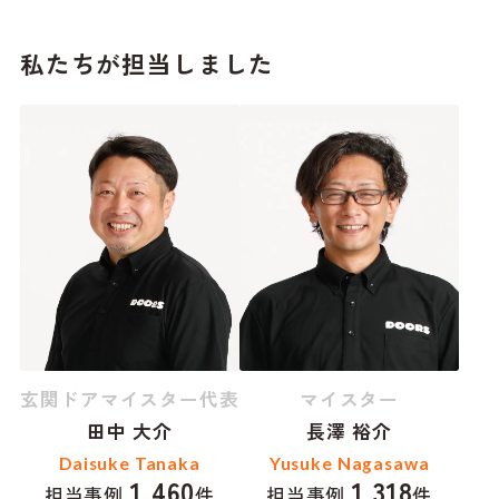
私たちが担当しました
玄関ドアマイスター代表
マイスター
田中 大介
長澤 裕介
Daisuke Tanaka
Yusuke Nagasawa
1,460
1,318
担当事例
件
担当事例
件