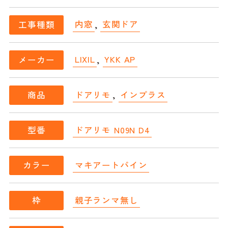
内窓
,
玄関ドア
工事種類
LIXIL
,
YKK AP
メーカー
ドアリモ
,
インプラス
商品
ドアリモ N09N D4
型番
マキアートパイン
カラー
親子ランマ無し
枠