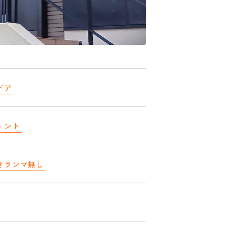
ドア
ェント
きランマ無し