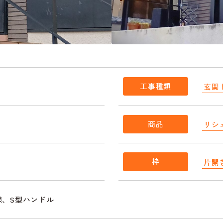
工事種類
玄関
商品
リシ
枠
片開
3仕様、S型ハンドル