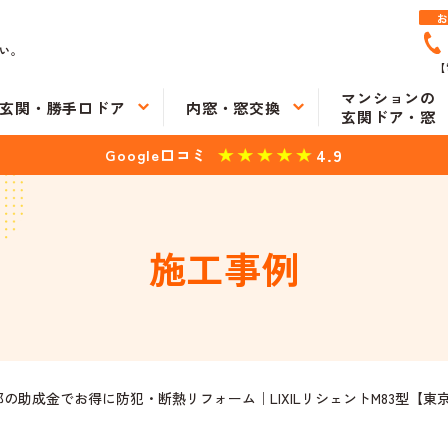
い。
【
マンションの
玄関・勝手口ドア
内窓・窓交換
玄関ドア・窓
4.9
Google口コミ
施工事例
の助成金でお得に防犯・断熱リフォーム｜LIXILリシェントM83型【東