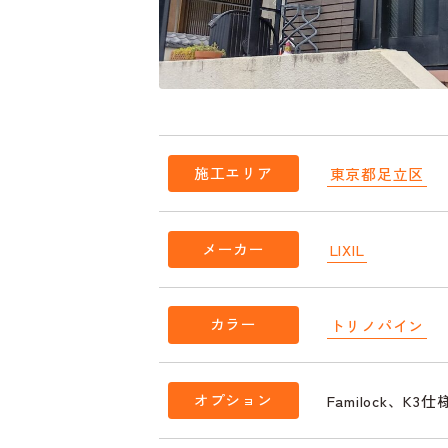
施工エリア
東京都足立区
メーカー
LIXIL
カラー
トリノパイン
オプション
Familock、K