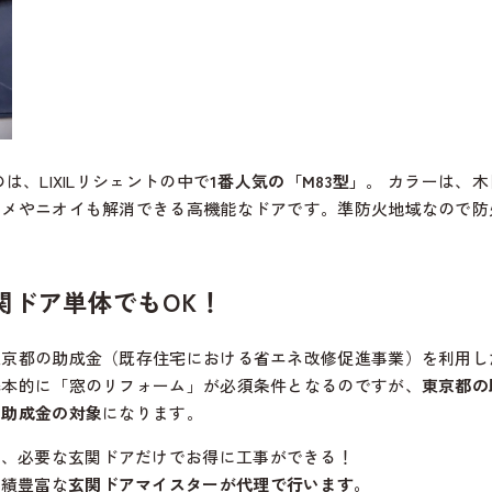
、LIXILリシェントの中で
1番人気の「M83型」
。 カラーは、
ジメやニオイも解消できる高機能なドアです。準防火地域なので防
関ドア単体でもOK！
東京都の助成金（既存住宅における省エネ改修促進事業）を利用し
基本的に「窓のリフォーム」が必須条件となるのですが、
東京都の
も助成金の対象
になります。
、必要な玄関ドアだけでお得に工事ができる！
績豊富な
玄関ドアマイスターが代理で行います。