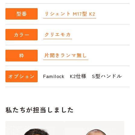
リシェント M17型 K2
型番
クリエモカ
カラー
片開きランマ無し
枠
Familock K2仕様 S型ハンドル
オプション
私たちが担当しました