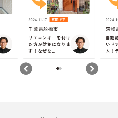
2024.11.17
2024.1
玄関ドア
千葉県船橋市
茨城
リモコンキーを付け
自動
た方が防犯になりま
いド
す！なぜな
ム！
ら・・・
ギを
きま
の玄