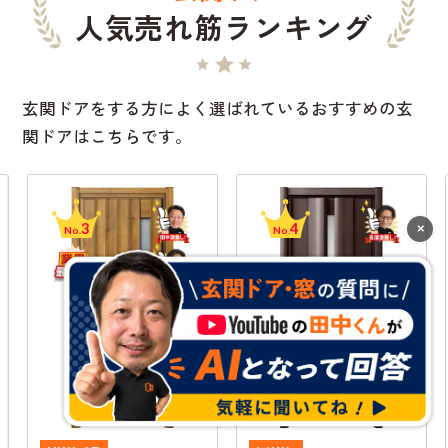
人気売れ筋ランキング
玄関ドアをする方によく選ばれているおすすめの玄
関ドアはこちらです。
3
4
×
No.
No.
断熱
通風
断熱