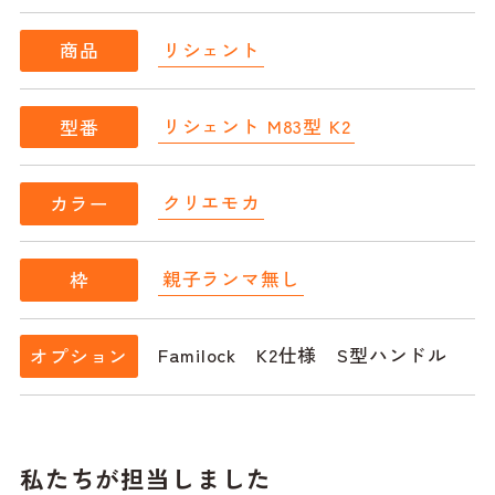
リシェント
商品
リシェント M83型 K2
型番
クリエモカ
カラー
親子ランマ無し
枠
Familock K2仕様 S型ハンドル
オプション
私たちが担当しました