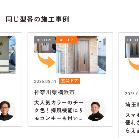
同じ型番の施工事例
BEFORE
AFTER
BEFO
2025.09.11
玄関ドア
神奈川県横浜市
2025.0
大人気カラーのチー
埼玉
ク色！採風機能にリ
スマ
モコンキーも付いて
便利
超快適に
らえ