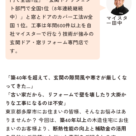
ト部門で全国1位（8年連続継続
中）」と窓とドアのカバー工法W全
マイスタ
ー田中
国１位。工事は年間600件以上を自
社マイスターで行なう技術が強みの
玄関ドア・窓リフォーム専門店で
す。
「築40年を超えて、玄関の隙間風や寒さが厳しくな
ってきた…」
「古い家だから、リフォームで壁を壊したり大掛か
りな工事になるのは不安」
東京都多摩市にお住まいの皆様、そんなお悩みはあ
りませんか？ 今回は、
築40年以上
の木造住宅にお住
まいのお客様より、
断熱性能の向上
と
補助金の活用