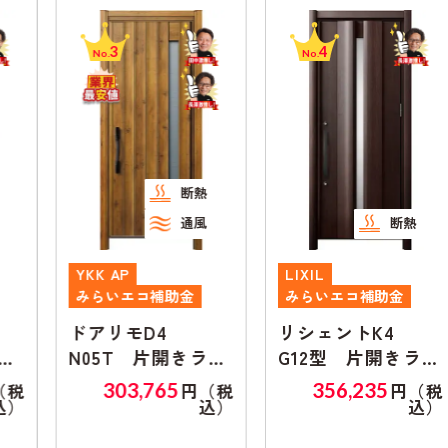
3
4
No.
No.
断熱
通風
断熱
YKK AP
LIXIL
みらいエコ補助金
みらいエコ補助金
ドアリモD4
リシェントK4
N05T 片開きラン
G12型 片開きラン
マ無し
マ無し
303,765
356,235
円（税
円（税
込）
込）