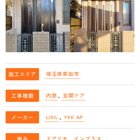
埼玉県草加市
施工エリア
内窓
,
玄関ドア
工事種類
LIXIL
,
YKK AP
メーカー
ドアリモ
,
インプラス
商品