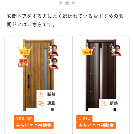
玄関ドアをする方によく選ばれているおすすめの玄
関ドアはこちらです。
3
4
No.
No.
断熱
通風
断熱
YKK AP
LIXIL
みらいエコ補助金
みらいエコ補助金