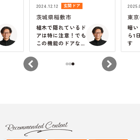
2024.12.12
2025.0
玄関ドア
茨城県稲敷市
東京
植木で隠れているド
暗い
アは特に注意！でも
ら1
この機能のドアなら
す
大丈夫
Recommended Content