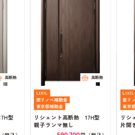
高断熱
高断熱
LIXIL
LIXIL
窓リノベ補助金
窓リノ
東京都補助金
東京都
7H型
リシェント高断熱 17H型
リシェ
親子ランマ無し
片開き
590,700
（税込）
円（税込）