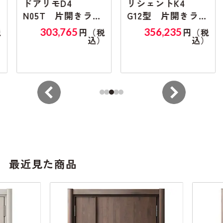
ドアリモD4
リシェントK4
N05T 片開きラン
G12型 片開きラン
マ無し
マ無し
303,765
356,235
円（税
円（税
込）
込）
最近見た商品