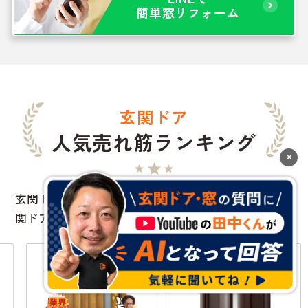
簡単窓リフォーム
玄関ドア
人気売れ筋ランキング
×
玄関ドアをする方によく選ばれているおすすめの玄
関ドアはこちらです。
3
4
No.
No.