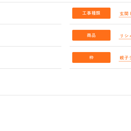
工事種類
玄関
商品
リシ
枠
親子