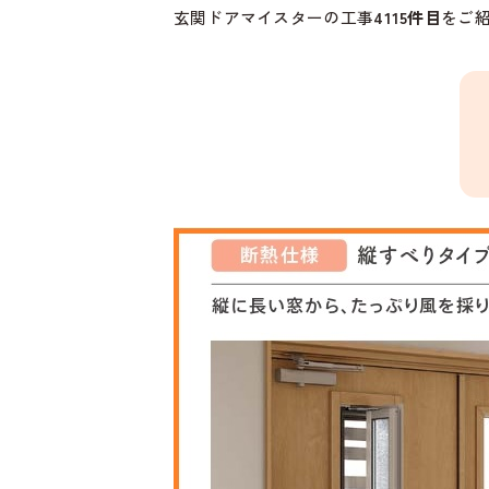
玄関ドアマイスターの工事
4115
件目
をご