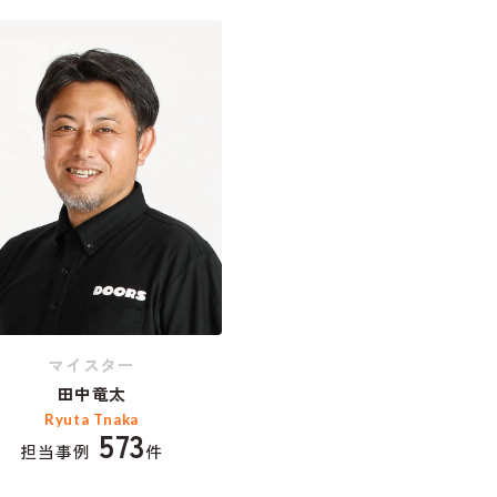
マイスター
田中竜太
Ryuta Tnaka
573
担当事例
件