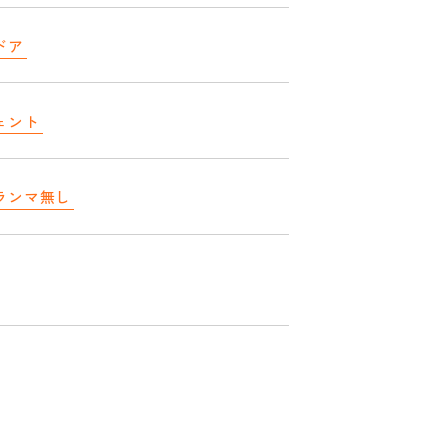
ドア
ェント
ランマ無し