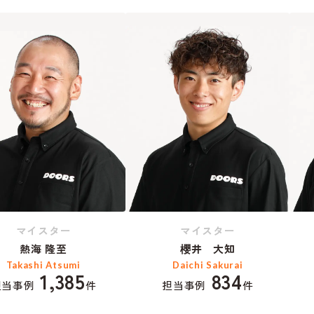
マイスター
マイスター
熱海 隆至
櫻井 大知
Takashi Atsumi
Daichi Sakurai
1,385
834
担当事例
件
担当事例
件