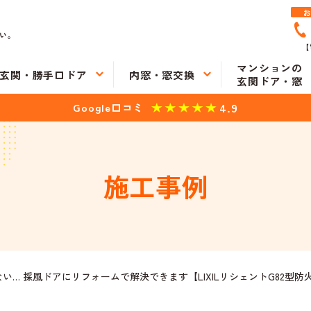
い。
【
マンションの
玄関・勝手口ドア
内窓・窓交換
玄関ドア・窓
4.9
Google口コミ
施工事例
い… 採風ドアにリフォームで解決できます【LIXILリシェントG82型