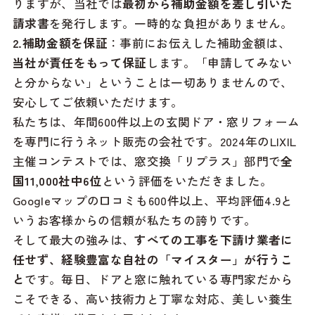
りますが、当社では
最初から補助金額を差し引いた
請求書
を発行します。一時的な負担がありません。
2.補助金額を保証
：事前にお伝えした補助金額は、
当社が責任をもって保証
します。「申請してみない
と分からない」ということは一切ありませんので、
安心してご依頼いただけます。
私たちは、年間600件以上の玄関ドア・窓リフォーム
を専門に行うネット販売の会社です。2024年のLIXIL
主催コンテストでは、窓交換「リプラス」部門で
全
国11,000社中6位
という評価をいただきました。
Googleマップの口コミも600件以上、平均評価4.9と
いうお客様からの信頼が私たちの誇りです。
そして最大の強みは、
すべての工事を下請け業者に
任せず、経験豊富な自社の「マイスター」が行うこ
と
です。毎日、ドアと窓に触れている専門家だから
こそできる、高い技術力と丁寧な対応、美しい養生