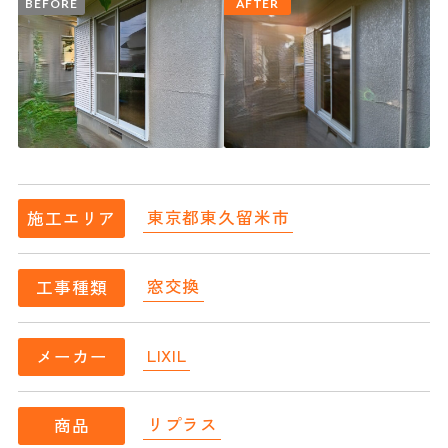
BEFORE
AFTER
東京都東久留米市
施工エリア
窓交換
工事種類
LIXIL
メーカー
リプラス
商品