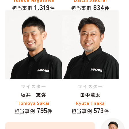
1,319
834
担当事例
件
担当事例
件
マイスター
マイスター
坂井 友弥
田中竜太
Tomoya Sakai
Ryuta Tnaka
795
573
担当事例
件
担当事例
件