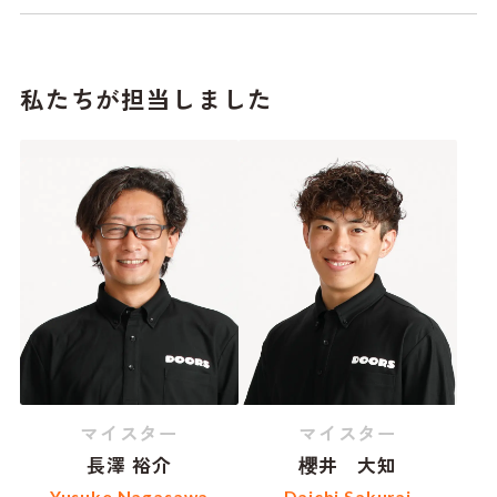
私たちが担当しました
マイスター
マイスター
長澤 裕介
櫻井 大知
Yusuke Nagasawa
Daichi Sakurai